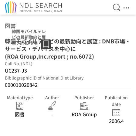
Open Se
Ope
Jump to main content
図書
韓国モバイルテレ
ビの最新動向と展
韓国モバイルテレビの最新動向と展望 : DMB市場・
望 : DMB市場・サ
サービス・デバイスを中心に
ービス・デバイス
を中心に (ROA
(ROA Group,Inc.report ; no.6072)
Group,Inc.repor
Call No. (NDL)
t ; no.6072)
UC237-J3
Bibliographic ID of National Diet Library
000010020842
Material type
Author
Publisher
Publication
date
図書
-
ROA Group
2006.4