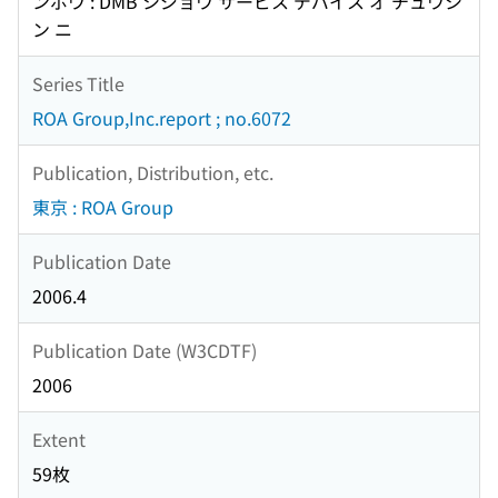
ンボウ : DMB シジョウ サービス デバイス オ チュウシ
ン ニ
Series Title
ROA Group,Inc.report ; no.6072
Publication, Distribution, etc.
東京 : ROA Group
Publication Date
2006.4
Publication Date (W3CDTF)
2006
Extent
59枚