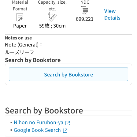
Material
Capacity, size,
NDC
Format
etc.
View
Details
699.221
Paper
59枚 ; 30cm
Notes on use
Note (General)：
ルーズリーフ
Search by Bookstore
Search by Bookstore
Search by Bookstore
Nihon no Furuhon-ya
Google Book Search