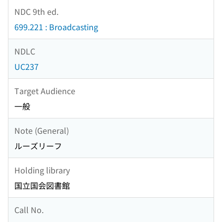
NDC 9th ed.
699.221 : Broadcasting
NDLC
UC237
Target Audience
一般
Note (General)
ルーズリーフ
Holding library
国立国会図書館
Call No.