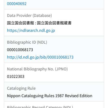
000040692
Data Provider (Database)
国立国会図書館 : 国立国会図書館蔵書
https://ndlsearch.ndl.go.jp
Bibliographic ID (NDL)
000010068173
http://id.ndl.go.jp/bib/000010068173
National Bibliography No. (JPNO)
01022303
Cataloging Rule
Nippon Cataloguing Rules 1987 Revised Edition
Bibliographic Record Category (NDL)