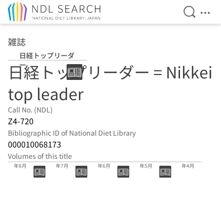
Open Se
Ope
Jump to main content
雑誌
日経トップリーダ
ー
日経トップリーダー = Nikkei
top leader
Call No. (NDL)
Z4-720
Bibliographic ID of National Diet Library
000010068173
Volumes of this title
503号 2026
502号 2026
501号 2026
500号 2026
499号 2026
年8月
年7月
年6月
年5月
年4月