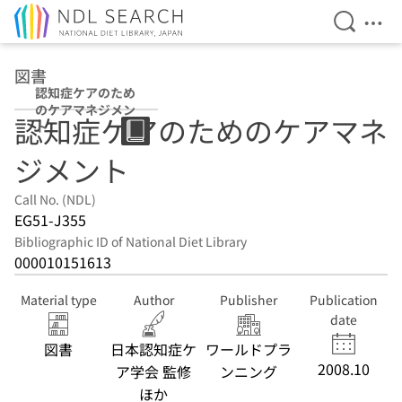
Open Se
Ope
Jump to main content
図書
認知症ケアのため
のケアマネジメン
認知症ケアのためのケアマネ
ト
ジメント
Call No. (NDL)
EG51-J355
Bibliographic ID of National Diet Library
000010151613
Material type
Author
Publisher
Publication
date
図書
日本認知症ケ
ワールドプラ
2008.10
ア学会 監修
ンニング
ほか