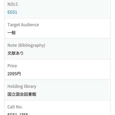
NDLC
EG51
Target Audience
一般
Note (Bibliography)
文献あり
Price
2095円
Holding library
国立国会図書館
Call No.
EG51-J355