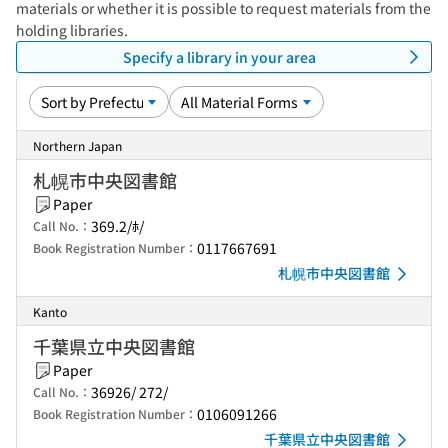
materials or whether it is possible to request materials from the
holding libraries.
Specify a library in your area
Northern Japan
札幌市中央図書館
Paper
369.2/ﾎ/
Call No.：
0117667691
Book Registration Number：
札幌市中央図書館
Kanto
千葉県立中央図書館
Paper
36926/ 272/
Call No.：
0106091266
Book Registration Number：
千葉県立中央図書館