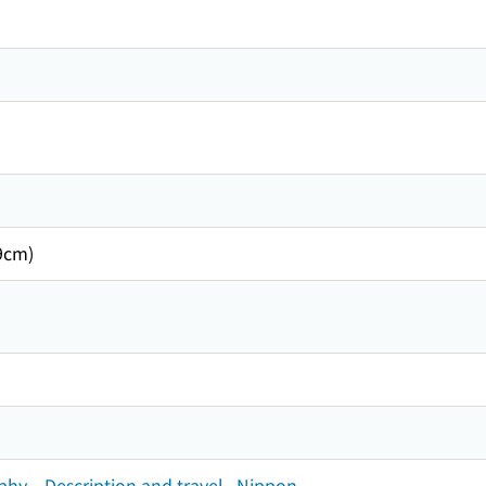
cm)
aphy．Description and travel--Nippon