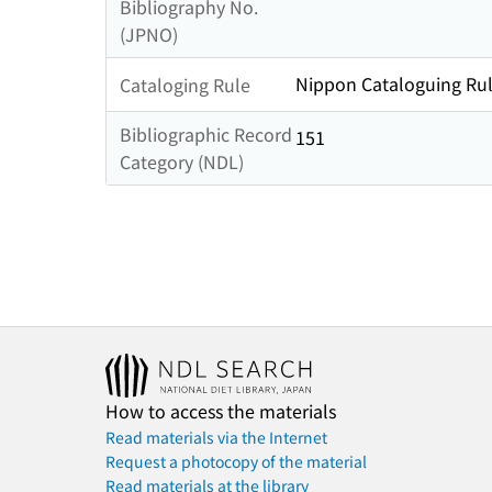
Bibliography No.
(JPNO)
Nippon Cataloguing Rul
Cataloging Rule
Bibliographic Record
151
Category (NDL)
How to access the materials
Read materials via the Internet
Request a photocopy of the material
Read materials at the library