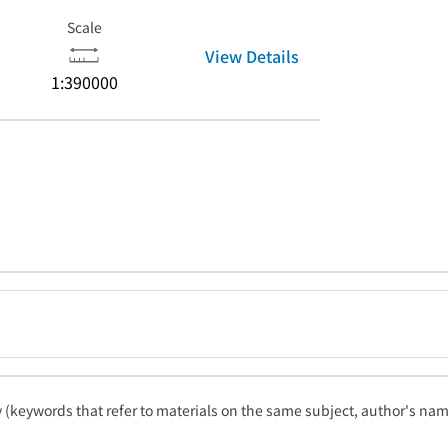
Scale
View Details
1:390000
ty (keywords that refer to materials on the same subject, author's name