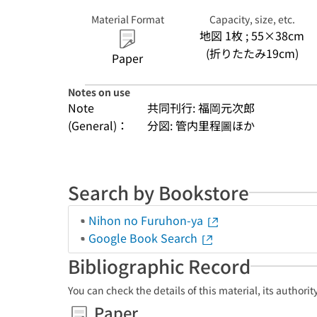
Material Format
Capacity, size, etc.
地図 1枚 ; 55×38cm
(折りたたみ19cm)
Paper
Notes on use
Note
共同刊行: 福岡元次郎
(General)：
分図: 管内里程圖ほか
Search by Bookstore
Nihon no Furuhon-ya
Google Book Search
Bibliographic Record
You can check the details of this material, its authori
Paper