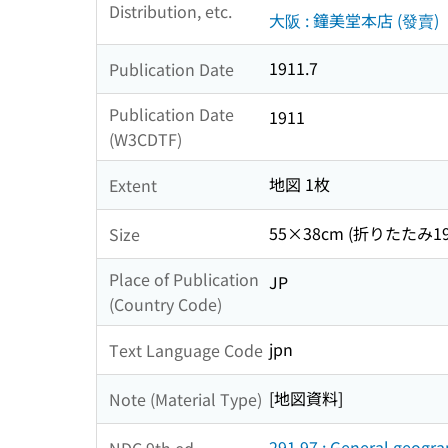
Distribution, etc.
大阪 : 鐘美堂本店 (發賣)
1911.7
Publication Date
Publication Date
1911
(W3CDTF)
地図 1枚
Extent
55×38cm (折りたたみ19
Size
Place of Publication
JP
(Country Code)
jpn
Text Language Code
[地図資料]
Note (Material Type)
291.97 : General geogr
NDC 9th ed.