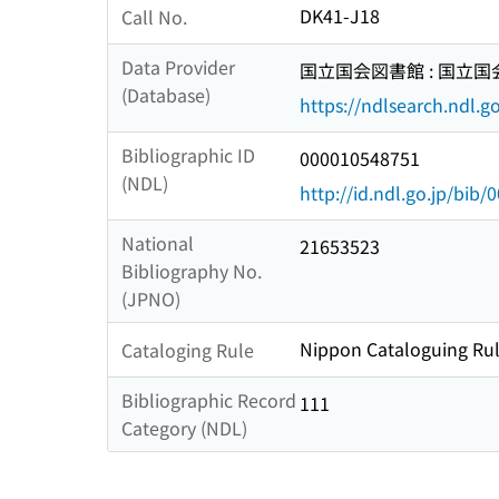
DK41-J18
Call No.
Data Provider
国立国会図書館 : 国立
(Database)
https://ndlsearch.ndl.go
Bibliographic ID
000010548751
(NDL)
http://id.ndl.go.jp/bib
National
21653523
Bibliography No.
(JPNO)
Nippon Cataloguing Rul
Cataloging Rule
Bibliographic Record
111
Category (NDL)