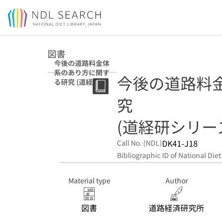
Jump to main content
図書
今後の道路料金体
系のあり方に関す
今後の道路料
る研究 (道経研シ
リーズ ; A-152)
究
(道経研シリーズ ;
DK41-J18
Call No. (NDL)
Bibliographic ID of National Diet
Material type
Author
図書
道路経済研究所