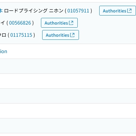
本
ロードプライシング ニホン
(
01057911
)
Authorities
ザイ
(
00566826
)
Authorities
ウロ
(
01175115
)
Authorities
tion