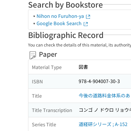
Search by Bookstore
Nihon no Furuhon-ya
Google Book Search
Bibliographic Record
You can check the details of this material, its authori
Paper
図書
Material Type
978-4-904007-30-3
ISBN
今後の道路料金体系のあ
Title
コンゴ ノ ドウロ リョウ
Title Transcription
道経研シリーズ ; A-152
Series Title