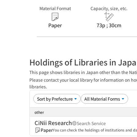
Material Format
Capacity, size, etc.
Paper
73p ; 30cm
Holdings of Libraries in Jap
This page shows libraries in Japan other than the Nati
Please contact your local library for information on ho
libraries.
other
CiNii Research
Search Service
Paper
You can check the holdings of institutions and da