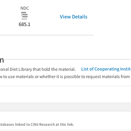
NDC
View Details
685.1
an
List of Cooperating Inst
onal Diet Library that hold the material.
w to use materials or whether it is possible to request materials from
tabases linked to CiNii Research at this link.