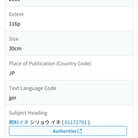
Extent
116p
Size
30cm
Place of Publication (Country Code)
JP
Text Language Code
jpn
Subject Heading
飼料イネ
シリョウ イネ
(
01172781
)
Authorities