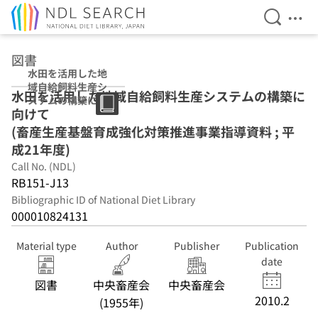
Open Se
Ope
Jump to main content
図書
水田を活用した地
域自給飼料生産シ
水田を活用した地域自給飼料生産システムの構築に
ステムの構築に向
向けて
けて (畜産生産基
盤育成強化対策推
(畜産生産基盤育成強化対策推進事業指導資料 ; 平
進事業指導資料 ;
成21年度)
平成21年度)
Call No. (NDL)
RB151-J13
Bibliographic ID of National Diet Library
000010824131
Material type
Author
Publisher
Publication
date
図書
中央畜産会
中央畜産会
2010.2
(1955年)