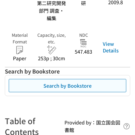
2009.8
第二研究開発
研
部門 調査・
編集
Material
Capacity, size,
NDC
Format
etc.
View
Details
547.483
Paper
253p ; 30cm
Search by Bookstore
Search by Bookstore
Table of
Provided by：国立国会図
Lin
Contents
書館