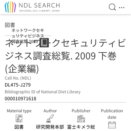
Open Se
Ope
Jump to main content
図書
ネットワークセキ
ュリティビジネス
ネットワークセキュリティビ
調査総覧 2009 下
巻(企業編)
ジネス調査総覧. 2009 下巻
(企業編)
Call No. (NDL)
DL475-J279
Bibliographic ID of National Diet Library
000010971618
Material type
Author
Publisher
Publication
date
図書
研究開発本部
富士キメラ総