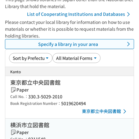
Library that hold the material.
List of Cooperating Institutions and Databases
Please contact your local library for information on how to use
materials or whether it is possible to request materials from the
holding libraries.
Specify a library in your area
Kanto
東京都立中央図書館
Paper
330.3-5029-2010
Call No.：
5019620494
Book Registration Number：
東京都立中央図書館
横浜市立図書館
Paper
Call No.：