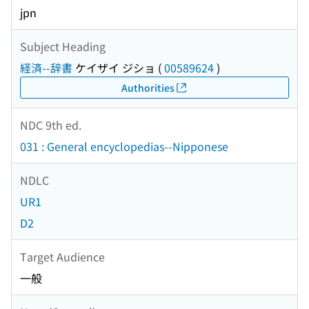
jpn
Subject Heading
経済--辞書
ケイザイ ジショ
(
00589624
)
Authorities
NDC 9th ed.
031 : General encyclopedias--Nipponese
NDLC
UR1
D2
Target Audience
一般