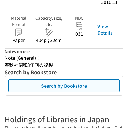
2010.11
Material
Capacity, size,
NDC
Format
etc.
View
Details
031
Paper
404p ; 22cm
Notes on use
Note (General)：
春秋社昭和3年刊の複製
Search by Bookstore
Search by Bookstore
Holdings of Libraries in Japan
This page shows libraries in Japan other than the National Diet