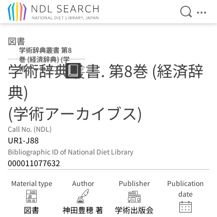
Open Se
Ope
Jump to main content
図書
学術辞典叢書 第8
巻 (経済辞典) (学
学術辞典叢書. 第8巻 (経済辞
術アーカイブス)
典)
(学術アーカイブス)
Call No. (NDL)
UR1-J88
Bibliographic ID of National Diet Library
000011077632
Material type
Author
Publisher
Publication
date
図書
神田豊穂 著
学術出版会