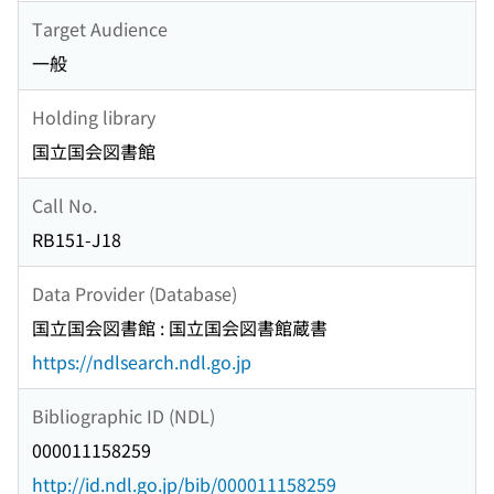
Target Audience
一般
Holding library
国立国会図書館
Call No.
RB151-J18
Data Provider (Database)
国立国会図書館 : 国立国会図書館蔵書
https://ndlsearch.ndl.go.jp
Bibliographic ID (NDL)
000011158259
http://id.ndl.go.jp/bib/000011158259