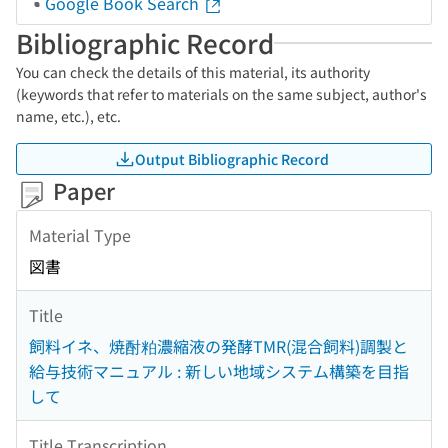
Google Book Search
Bibliographic Record
You can check the details of this material, its authority
(keywords that refer to materials on the same subject, author's
name, etc.), etc.
Output Bibliographic Record
Paper
Material Type
図書
Title
飼料イネ、焼酎粕濃縮液の発酵TMR(混合飼料)調製と
給与技術マニュアル : 新しい地域システム構築を目指
して
Title Transcription