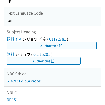
JP
Text Language Code
jpn
Subject Heading
飼料イネ
シリョウ イネ
(
01172781
)
Authorities
飼料
シリョウ
(
00565201
)
Authorities
NDC 9th ed.
616.9 : Edible crops
NDLC
RB151