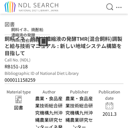
Open Se
Ope
Jump to main content
図書
飼料イネ、焼酎粕
濃縮液の発酵
飼料イネ、焼酎粕濃縮液の発酵TMR(混合飼料)調製
TMR(混合飼料)調
と給与技術マニュアル : 新しい地域システム構築を
製と給与技術マニ
ュアル : 新しい地
目指して
域システム構築を
Call No. (NDL)
目指して
RB151-J18
Bibliographic ID of National Diet Library
000011158259
Material type
Author
Publisher
Publication
農業・食品産
農業・食品産
date
業技術総合研
業技術総合研
図書
究機構九州沖
究機構九州沖
2011.3
縄農業研究セ
縄農業研究セ
ンターイネ発
ンター