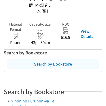
酵TMR研究チ
ーム [編]
Material
Capacity, size,
NDC
Format
etc.
View
Details
616.9
Paper
43p ; 30cm
Search by Bookstore
Search by Bookstore
Search by Bookstore
Nihon no Furuhon-ya