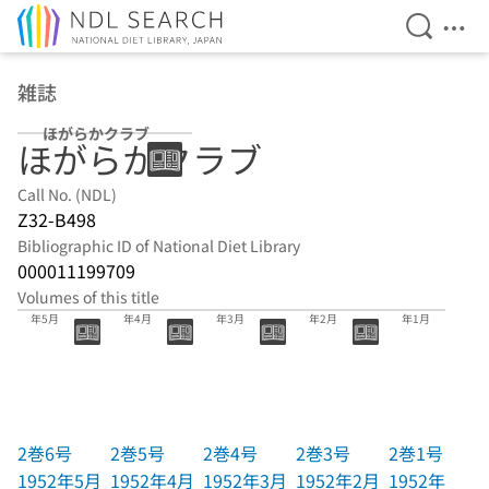
Open Se
Ope
Jump to main content
雑誌
ほがらかクラブ
ほがらかクラブ
Call No. (NDL)
Z32-B498
Bibliographic ID of National Diet Library
000011199709
Volumes of this title
2巻6号 1952
2巻5号 1952
2巻4号 1952
2巻3号 1952
2巻1号 1952
年5月
年4月
年3月
年2月
年1月
2巻6号
2巻5号
2巻4号
2巻3号
2巻1号
1952年5月
1952年4月
1952年3月
1952年2月
1952年1月