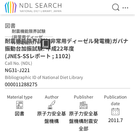
Open Se
Ope
Jump to main content
図書
耐震機能限界試験
(非常用ディーゼ
耐震機能限界試験(非常用ディーゼル発電機)ガバナ
ル発電機)ガバナ
振動台加振試験. 平成22年度
振動台加振試験
平成22年度
(JNES-SSレポート ; 1102)
(JNES-SSレポー
Call No. (NDL)
ト ; 1102)
NG31-J221
Bibliographic ID of National Diet Library
000011288275
Material type
Author
Publisher
Publication
date
図書
原子力安全基
原子力安全基
2011.7
盤機構
盤機構耐震安
全部