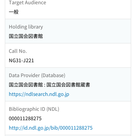
Target Audience
一般
Holding library
国立国会図書館
Call No.
NG31-J221
Data Provider (Database)
国立国会図書館 : 国立国会図書館蔵書
https://ndlsearch.ndl.go.jp
Bibliographic ID (NDL)
000011288275
http://id.ndl.go.jp/bib/000011288275