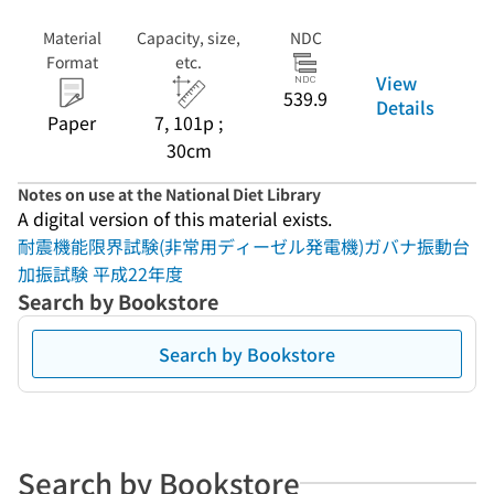
Material
Capacity, size,
NDC
Format
etc.
View
539.9
Details
Paper
7, 101p ;
30cm
Notes on use at the National Diet Library
A digital version of this material exists.
耐震機能限界試験(非常用ディーゼル発電機)ガバナ振動台
加振試験 平成22年度
Search by Bookstore
Search by Bookstore
Search by Bookstore