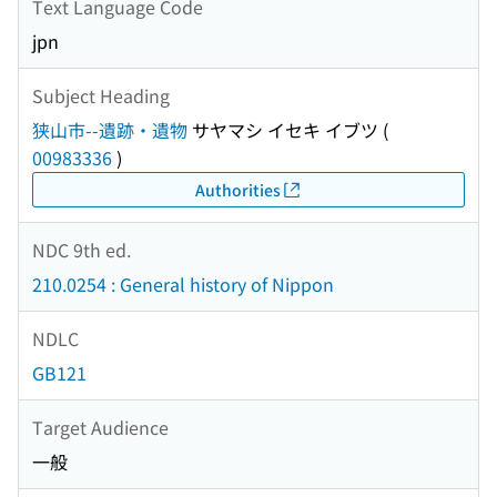
Text Language Code
jpn
Subject Heading
狭山市--遺跡・遺物
サヤマシ イセキ イブツ
(
00983336
)
Authorities
NDC 9th ed.
210.0254 : General history of Nippon
NDLC
GB121
Target Audience
一般