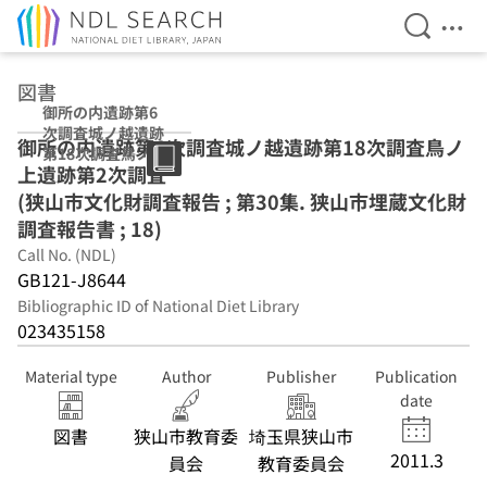
Open Se
Ope
Jump to main content
図書
御所の内遺跡第6
次調査城ノ越遺跡
御所の内遺跡第6次調査城ノ越遺跡第18次調査鳥ノ
第18次調査鳥ノ上
上遺跡第2次調査
遺跡第2次調査 (狭
山市文化財調査報
(狭山市文化財調査報告 ; 第30集. 狭山市埋蔵文化財
告 ; 第30集. 狭山
調査報告書 ; 18)
市埋蔵文化財調査
Call No. (NDL)
報告書 ; 18)
GB121-J8644
Bibliographic ID of National Diet Library
023435158
Material type
Author
Publisher
Publication
date
図書
狭山市教育委
埼玉県狭山市
2011.3
員会
教育委員会