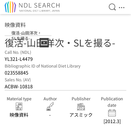
Open Se
Ope
Jump to main content
映像資料
復活-山田洋次・
SLを撮る-
復活-山田洋次・SLを撮る-
Call No. (NDL)
YL321-L4479
Bibliographic ID of National Diet Library
023558845
Sales No. (AV)
ACBW-10818
Material type
Author
Publisher
Publication
date
映像資料
-
アスミック
[2012.3]