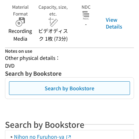
Material
Capacity, size,
NDC
Format
etc.
View
-
Details
Recording
ビデオディス
Media
ク 1枚 (73分)
Notes on use
Other physical details：
DVD
Search by Bookstore
Search by Bookstore
Search by Bookstore
Nihon no Furuhon-ya