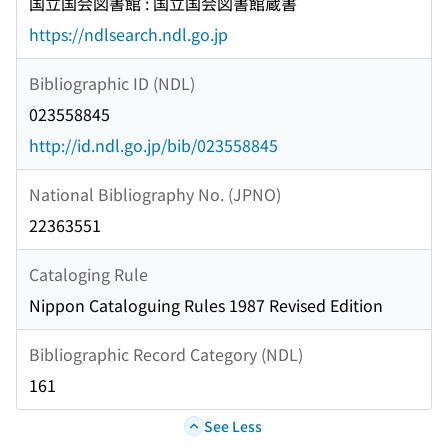
国立国会図書館 : 国立国会図書館蔵書
https://ndlsearch.ndl.go.jp
Bibliographic ID (NDL)
023558845
http://id.ndl.go.jp/bib/023558845
National Bibliography No. (JPNO)
22363551
Cataloging Rule
Nippon Cataloguing Rules 1987 Revised Edition
Bibliographic Record Category (NDL)
161
See Less