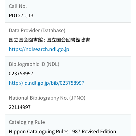
Call No.
PD127-J13
Data Provider (Database)
国立国会図書館 : 国立国会図書館蔵書
https://ndlsearch.ndl.go.jp
Bibliographic ID (NDL)
023758997
http://id.ndl.go.jp/bib/023758997
National Bibliography No. (JPNO)
22114997
Cataloging Rule
Nippon Cataloguing Rules 1987 Revised Edition