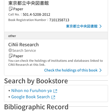
東京都立中央図書館
Paper
501.4-5208-2012
Call No.：
7101358713
Book Registration Number：
東京都立中央図書館
other
CiNii Research
Search Service
Paper
You can check the holdings of institutions and databases linked to
CiNii Research at this link.
Check the holdings of this book
Search by Bookstore
Nihon no Furuhon-ya
Google Book Search
Bibliographic Record