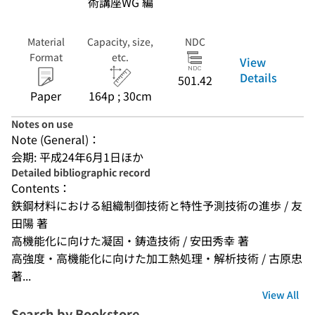
術講座WG 編
Material
Capacity, size,
NDC
Format
etc.
View
Details
501.42
Paper
164p ; 30cm
Notes on use
Note (General)：
会期: 平成24年6月1日ほか
Detailed bibliographic record
Contents：
鉄鋼材料における組織制御技術と特性予測技術の進歩 / 友
田陽 著
高機能化に向けた凝固・鋳造技術 / 安田秀幸 著
高強度・高機能化に向けた加工熱処理・解析技術 / 古原忠 
著...
View All
Search by Bookstore