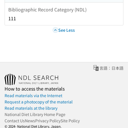
Bibliographic Record Category (NDL)
111
See Less
言語：日本語
How to access the materials
Read materials via the Internet
Request a photocopy of the material
Read materials at the library
National Diet Library Home Page
Contact Us
News
Privacy Policy
Site Policy
© 2024- National Diet Library, Japan.