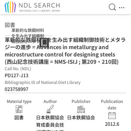
Open Se
Ope
Jump to main content
図書
革新的な鉄鋼材料
を生み出す組織制
革新的な鉄鋼材料を生み出す組織制御技術とメタラ
御技術とメタラジ
ジーの進歩 = Advances in metallurgy and
ーの進歩 (西山記
念技術講座 =
microstructure control for designing steels
NMS-ISIJ ; 第
(西山記念技術講座 = NMS-ISIJ ; 第209・210回)
209・210回)
Call No. (NDL)
PD127-J13
Bibliographic ID of National Diet Library
023758997
Material type
Author
Publisher
Publication
date
図書
日本鉄鋼協会
日本鉄鋼協会
2012.6
育成委員会技