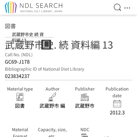
Open Se
Ope
Jump to main content
図書
武蔵野市史 続 資
料編 13
武蔵野市史. 続 資料編 13
Call No. (NDL)
GC69-J178
Bibliographic ID of National Diet Library
023834237
Material type
Author
Publisher
Publication
date
図書
武蔵野市 編
武蔵野市
2012.3
Material
Capacity, size,
NDC
Format
etc.