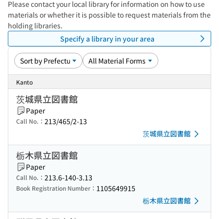
Please contact your local library for information on how to use
materials or whether it is possible to request materials from the
holding libraries.
Specify a library in your area
Kanto
茨城県立図書館
Paper
213/465/2-13
Call No.：
茨城県立図書館
栃木県立図書館
Paper
213.6-140-3.13
Call No.：
1105649915
Book Registration Number：
栃木県立図書館