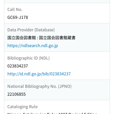
Call No.
GC69-J178
Data Provider (Database)
国立国会図書館 : 国立国会図書館蔵書
https://ndlsearch.ndl.go.jp
Bibliographic ID (NDL)
023834237
http://id.ndl.go.jp/bib/023834237
National Bibliography No. (JPNO)
22106855
Cataloging Rule