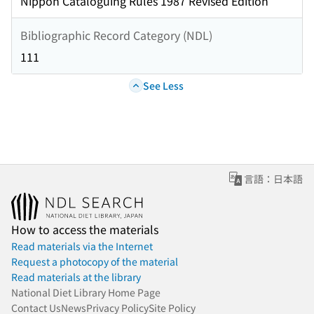
Nippon Cataloguing Rules 1987 Revised Edition
Bibliographic Record Category (NDL)
111
See Less
言語：日本語
How to access the materials
Read materials via the Internet
Request a photocopy of the material
Read materials at the library
National Diet Library Home Page
Contact Us
News
Privacy Policy
Site Policy