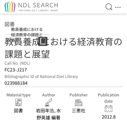
Open Se
Ope
Jump to main content
図書
教員養成における
経済教育の課題と
教員養成における経済教育の
展望
課題と展望
Call No. (NDL)
FC23-J217
Bibliographic ID of National Diet Library
023988184
Material type
Author
Publisher
Publication
date
図書
岩田年浩, 水
三恵社
2012.8
野英雄 編著