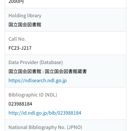
2000円
Holding library
国立国会図書館
Call No.
FC23-J217
Data Provider (Database)
国立国会図書館 : 国立国会図書館蔵書
https://ndlsearch.ndl.go.jp
Bibliographic ID (NDL)
023988184
http://id.ndl.go.jp/bib/023988184
National Bibliography No. (JPNO)