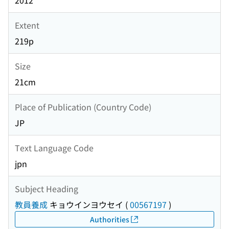
2012
Extent
219p
Size
21cm
Place of Publication (Country Code)
JP
Text Language Code
jpn
Subject Heading
教員養成
キョウインヨウセイ
(
00567197
)
Authorities