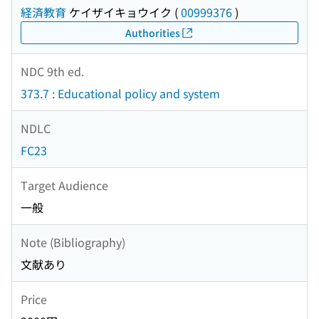
経済教育
ケイザイキョウイク
(
00999376
)
Authorities
NDC 9th ed.
373.7 : Educational policy and system
NDLC
FC23
Target Audience
一般
Note (Bibliography)
文献あり
Price