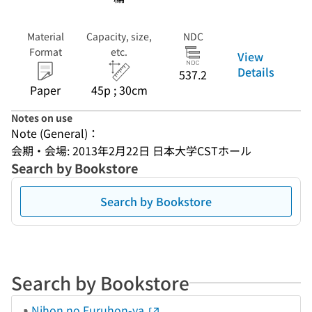
Material
Capacity, size,
NDC
Format
etc.
View
Details
537.2
Paper
45p ; 30cm
Notes on use
Note (General)：
会期・会場: 2013年2月22日 日本大学CSTホール
Search by Bookstore
Search by Bookstore
Search by Bookstore
Nihon no Furuhon-ya