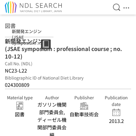
Open Se
Ope
Jump to main content
図書
新開発エンジン
(JSAE
新開発エンジン
symposium :
(JSAE symposium : professional course ; no.
professional
course ; no. 10-
10-12)
12)
Call No. (NDL)
NC23-L22
Bibliographic ID of National Diet Library
024300809
Material type
Author
Publisher
Publication
ガソリン機関
date
部門委員会,
図書
自動車技術会
ディーゼル機
2013.2
関部門委員会
編