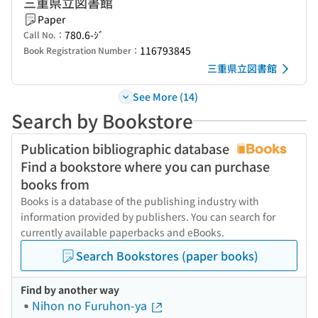
三重県立図書館
Paper
780.6-ｼﾞ
Call No.：
116793845
Book Registration Number：
三重県立図書館
See More (14)
Search by Bookstore
Publication bibliographic database
Find a bookstore where you can purchase
books from
Books is a database of the publishing industry with
information provided by publishers. You can search for
currently available paperbacks and eBooks.
Search Bookstores (paper books)
Find by another way
Nihon no Furuhon-ya