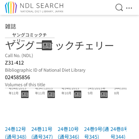
Open Se
Ope
Jump to main content
雑誌
ヤングコミックチ
ェリー
ヤングコミックチェリー
Call No. (NDL)
Z31-412
Bibliographic ID of National Diet Library
024585856
24巻12号(通
24巻11号(通
24巻10号(通
24巻9号(通号
24巻8号(通号
Volumes of this title
号348) 2013
号347) 2013
号346) 2013
345) 2013年
344) 2013年
年12月
年11月
年10月
9月
8月
24巻12号
24巻11号
24巻10号
24巻9号(通
24巻8号(通
(通号348)
(通号347)
(通号346)
号345)
号344)