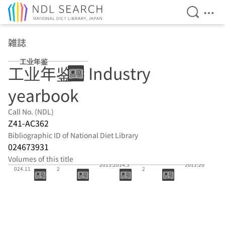
Open Se
Ope
Jump to main content
雑誌
工业年鉴
工业年鉴 = Industry
yearbook
Call No. (NDL)
Z41-AC362
Bibliographic ID of National Diet Library
024673931
Volumes of this title
2020/2023:2
2019:2020.1
2012:2012.1
2013:2014.3
2011:2012.1
024.11
2
2