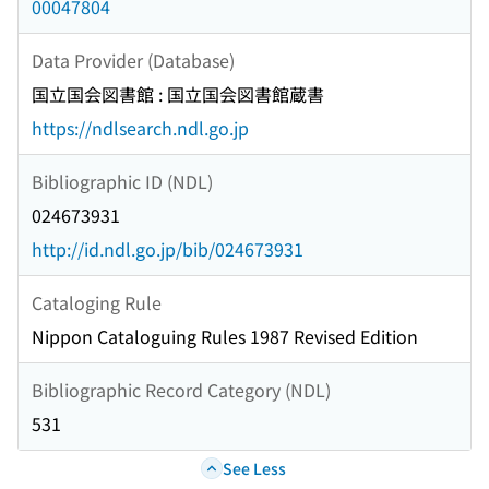
00047804
Data Provider (Database)
国立国会図書館 : 国立国会図書館蔵書
https://ndlsearch.ndl.go.jp
Bibliographic ID (NDL)
024673931
http://id.ndl.go.jp/bib/024673931
Cataloging Rule
Nippon Cataloguing Rules 1987 Revised Edition
Bibliographic Record Category (NDL)
531
See Less