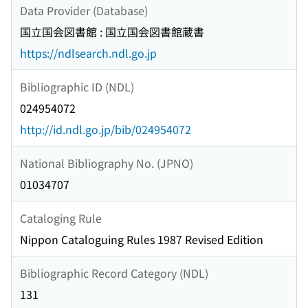
Data Provider (Database)
国立国会図書館 : 国立国会図書館蔵書
https://ndlsearch.ndl.go.jp
Bibliographic ID (NDL)
024954072
http://id.ndl.go.jp/bib/024954072
National Bibliography No. (JPNO)
01034707
Cataloging Rule
Nippon Cataloguing Rules 1987 Revised Edition
Bibliographic Record Category (NDL)
131