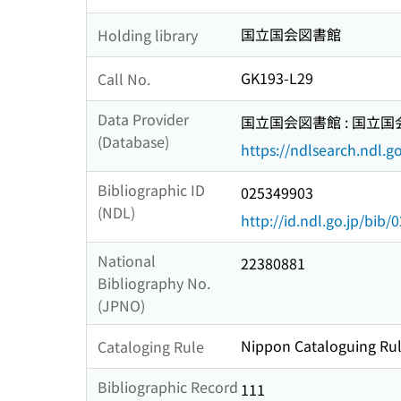
国立国会図書館
Holding library
GK193-L29
Call No.
Data Provider
国立国会図書館 : 国立
(Database)
https://ndlsearch.ndl.go
Bibliographic ID
025349903
(NDL)
http://id.ndl.go.jp/bib
National
22380881
Bibliography No.
(JPNO)
Nippon Cataloguing Rul
Cataloging Rule
Bibliographic Record
111