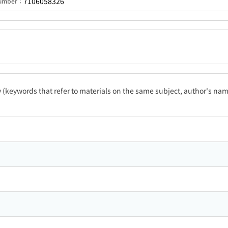
7106058326
 Number：
ty (keywords that refer to materials on the same subject, author's name