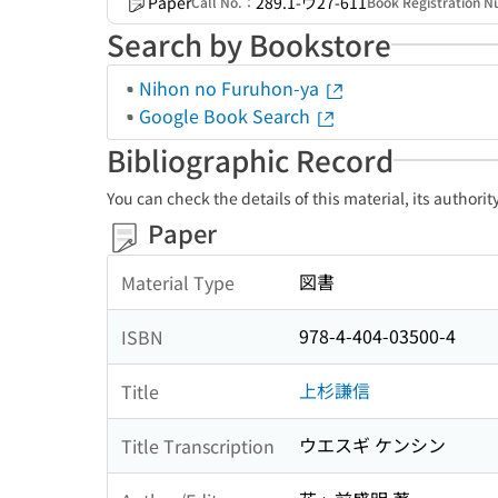
Paper
289.1-ウ27-611
Call No.：
Book Registration
Search by Bookstore
Nihon no Furuhon-ya
Google Book Search
Bibliographic Record
You can check the details of this material, its authori
Paper
図書
Material Type
978-4-404-03500-4
ISBN
上杉謙信
Title
ウエスギ ケンシン
Title Transcription