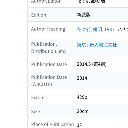
花ヶ前盛明 著
Author/Editor
新装版
Edition
Author Heading
花ケ前, 盛明, 1937-
ハナガ
Publication,
東京 : 新人物往来社
Distribution, etc.
2014.3 (第4刷)
Publication Date
Publication Date
2014
(W3CDTF)
429p
Extent
20cm
Size
Place of Publication
JP