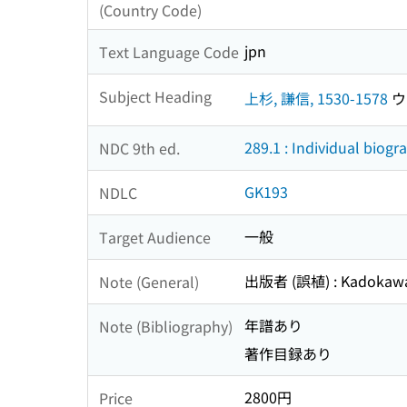
(Country Code)
jpn
Text Language Code
Subject Heading
上杉, 謙信, 1530-1578
ウ
289.1 : Individual biogr
NDC 9th ed.
GK193
NDLC
一般
Target Audience
出版者 (誤植) : Kadokaw
Note (General)
年譜あり
Note (Bibliography)
著作目録あり
2800円
Price