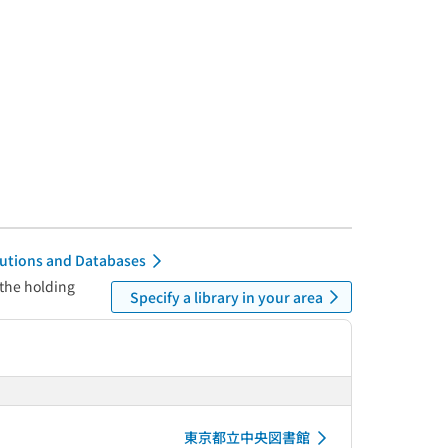
itutions and Databases
 the holding
Specify a library in your area
東京都立中央図書館