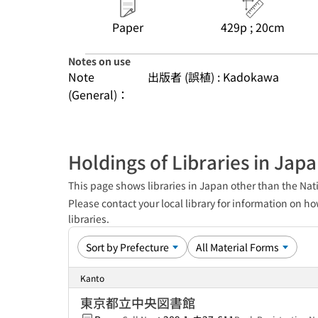
Paper
429p ; 20cm
Notes on use
Note
出版者 (誤植) : Kadokawa
(General)：
Holdings of Libraries in Jap
This page shows libraries in Japan other than the Nati
Please contact your local library for information on ho
libraries.
Kanto
東京都立中央図書館