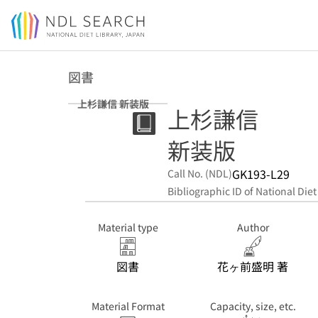
Jump to main content
図書
上杉謙信 新装版
上杉謙信
新装版
GK193-L29
Call No. (NDL)
Bibliographic ID of National Diet
Material type
Author
図書
花ヶ前盛明 著
Material Format
Capacity, size, etc.