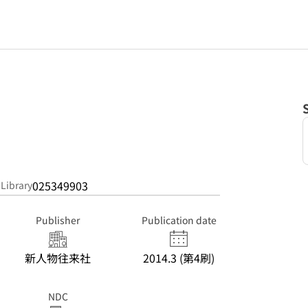
025349903
 Library
Publisher
Publication date
新人物往来社
2014.3 (第4刷)
NDC