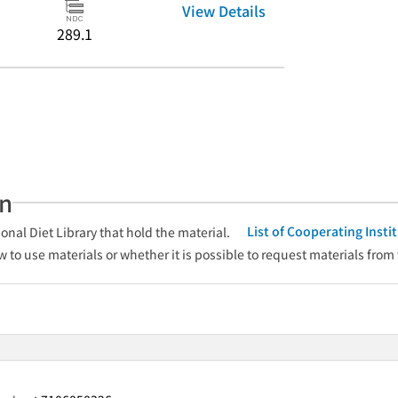
View Details
289.1
an
List of Cooperating Inst
onal Diet Library that hold the material.
w to use materials or whether it is possible to request materials from