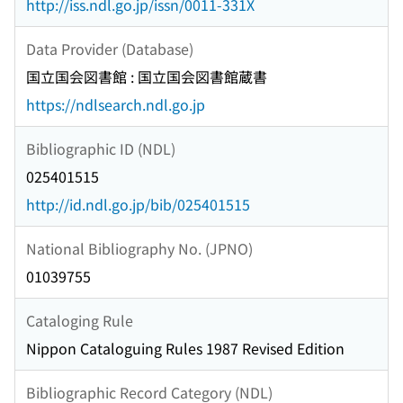
http://iss.ndl.go.jp/issn/0011-331X
Data Provider (Database)
国立国会図書館 : 国立国会図書館蔵書
https://ndlsearch.ndl.go.jp
Bibliographic ID (NDL)
025401515
http://id.ndl.go.jp/bib/025401515
National Bibliography No. (JPNO)
01039755
Cataloging Rule
Nippon Cataloguing Rules 1987 Revised Edition
Bibliographic Record Category (NDL)