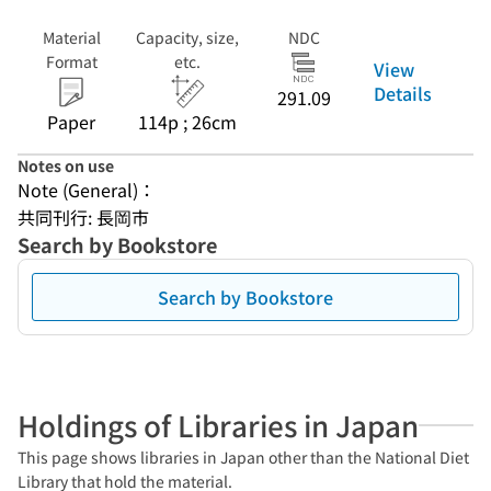
Material
Capacity, size,
NDC
Format
etc.
View
Details
291.09
Paper
114p ; 26cm
Notes on use
Note (General)：
共同刊行: 長岡市
Search by Bookstore
Search by Bookstore
Holdings of Libraries in Japan
This page shows libraries in Japan other than the National Diet
Library that hold the material.