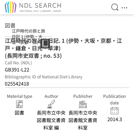
Open Se
Ope
Jump to main content
図書
江戸時代の旅と旅
日記 1 (伊勢・大
江戸時代の旅と旅日記. 1 (伊勢・大坂・京都・江
坂・京都・江戸・
戸・鎌倉・日光・草津)
鎌倉・日光・草
津) (長岡市史双書
(長岡市史双書 ; no. 53)
; no. 53)
Call No. (NDL)
GB391-L22
Bibliographic ID of National Diet Library
025542418
Material type
Author
Publisher
Publication
date
図書
長岡市立中央
長岡市立中央
2014.3
図書館文書資
図書館文書資
料室 編
料室