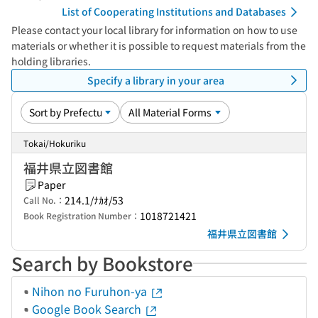
List of Cooperating Institutions and Databases
Please contact your local library for information on how to use
materials or whether it is possible to request materials from the
holding libraries.
Specify a library in your area
Tokai/Hokuriku
福井県立図書館
Paper
214.1/ﾅｶｵ/53
Call No.：
1018721421
Book Registration Number：
福井県立図書館
Search by Bookstore
Nihon no Furuhon-ya
Google Book Search