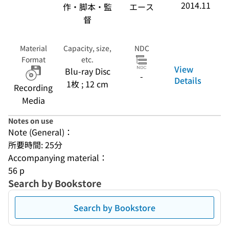
2014.11
作・脚本・監
エース
督
Material
Capacity, size,
NDC
Format
etc.
View
Blu-ray Disc
-
Details
1枚 ; 12 cm
Recording
Media
Notes on use
Note (General)：
所要時間: 25分
Accompanying material：
56 p
Search by Bookstore
Search by Bookstore