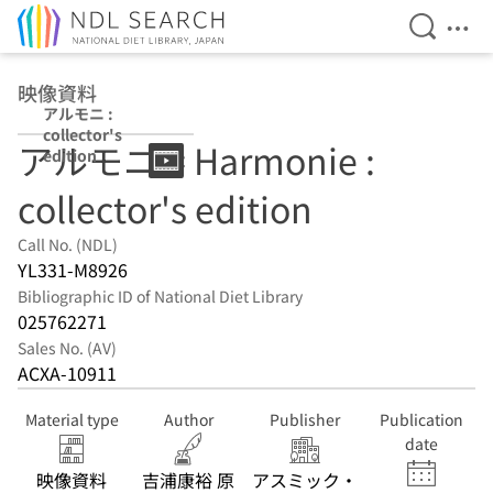
Open Se
Ope
Jump to main content
映像資料
アルモニ :
collector's
アルモニ = Harmonie :
edition
collector's edition
Call No. (NDL)
YL331-M8926
Bibliographic ID of National Diet Library
025762271
Sales No. (AV)
ACXA-10911
Material type
Author
Publisher
Publication
date
映像資料
吉浦康裕 原
アスミック・