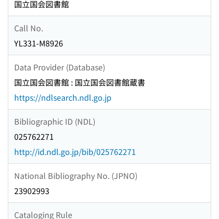
国立国会図書館
Call No.
YL331-M8926
Data Provider (Database)
国立国会図書館 : 国立国会図書館蔵書
https://ndlsearch.ndl.go.jp
Bibliographic ID (NDL)
025762271
http://id.ndl.go.jp/bib/025762271
National Bibliography No. (JPNO)
23902993
Cataloging Rule