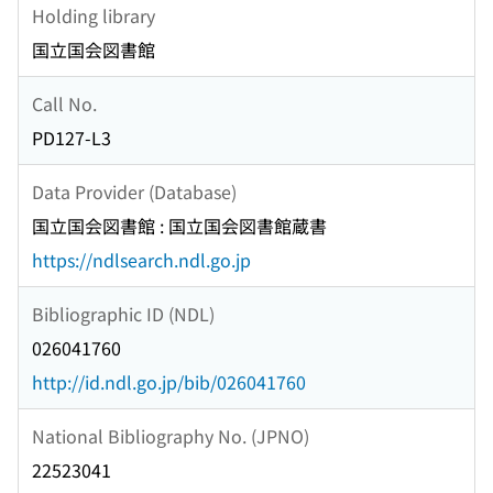
Holding library
国立国会図書館
Call No.
PD127-L3
Data Provider (Database)
国立国会図書館 : 国立国会図書館蔵書
https://ndlsearch.ndl.go.jp
Bibliographic ID (NDL)
026041760
http://id.ndl.go.jp/bib/026041760
National Bibliography No. (JPNO)
22523041