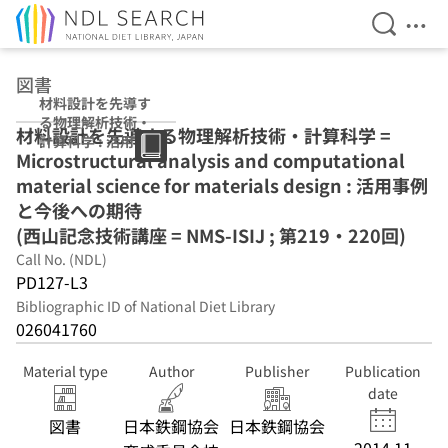
Open Se
Ope
Jump to main content
図書
材料設計を先導す
る物理解析技術・
材料設計を先導する物理解析技術・計算科学 =
計算科学 : 活用事
Microstructural analysis and computational
例と今後への期待
(西山記念技術講
material science for materials design : 活用事例
座 = NMS-ISIJ ;
と今後への期待
第219・220回)
(西山記念技術講座 = NMS-ISIJ ; 第219・220回)
Call No. (NDL)
PD127-L3
Bibliographic ID of National Diet Library
026041760
Material type
Author
Publisher
Publication
date
図書
日本鉄鋼協会
日本鉄鋼協会