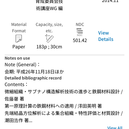
2014.11
育成委員会技
術講座WG 編
Material
Capacity, size,
NDC
Format
etc.
View
Details
501.42
Paper
183p ; 30cm
Notes on use
Note (General)：
会期: 平成26年11月18日ほか
Detailed bibliographic record
Contents：
微細組織・サブナノ構造解析技術の進歩と鉄鋼材料設計 / 
佐藤馨 著
第一原理計算の鉄鋼材料への適用 / 澤田英明 著
先端結晶方位解析による集合組織・特性評価と材質設計 / 
潮田浩作 著...
View All