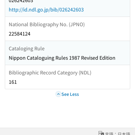
026242603
http://id.ndl.go.jp/bib/026242603
National Bibliography No. (JPNO)
22584124
Cataloging Rule
Nippon Cataloguing Rules 1987 Revised Edition
Bibliographic Record Category (NDL)
161
See Less
言語：日本語