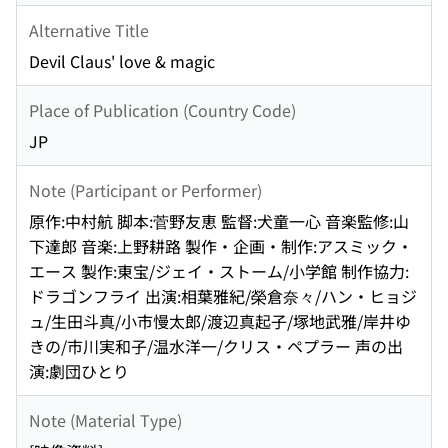
Alternative Title
Devil Claus' love & magic
Place of Publication (Country Code)
JP
Note (Participant or Performer)
原作:中村航 脚本:菅野友恵 監督:犬童一心 音楽監修:山
下達郎 音楽:上野耕路 製作・企画・制作:アスミック・
エース 製作:東宝/ジェイ・ストーム/小学館 制作協力:
ドラゴンフライ 出演:相葉雅紀/榮倉奈々/ハン・ヒョジ
ュ/生田斗真/小市慢太郎/渡辺真起子/塚地武雅/岸井ゆ
きの/市川実和子/温水洋一/クリス・ペプラー 声の出
演:劇団ひとり
Note (Material Type)