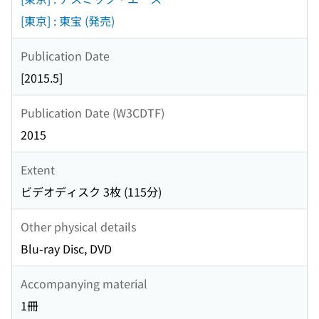
[東京] : 東宝 (発売)
Publication Date
[2015.5]
Publication Date (W3CDTF)
2015
Extent
ビデオディスク 3枚 (115分)
Other physical details
Blu-ray Disc, DVD
Accompanying material
1冊