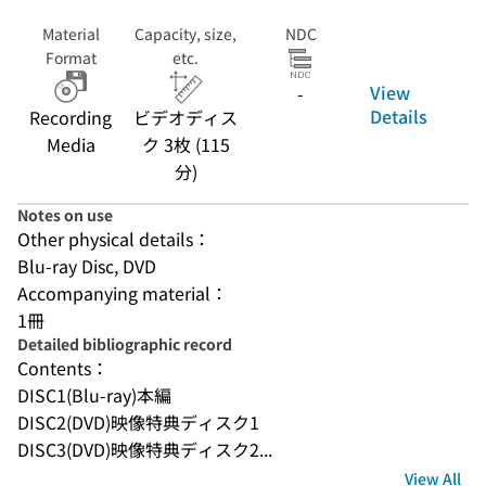
Material
Capacity, size,
NDC
Format
etc.
View
-
Details
Recording
ビデオディス
Media
ク 3枚 (115
分)
Notes on use
Other physical details：
Blu-ray Disc, DVD
Accompanying material：
1冊
Detailed bibliographic record
Contents：
DISC1(Blu-ray)本編
DISC2(DVD)映像特典ディスク1
DISC3(DVD)映像特典ディスク2...
View All