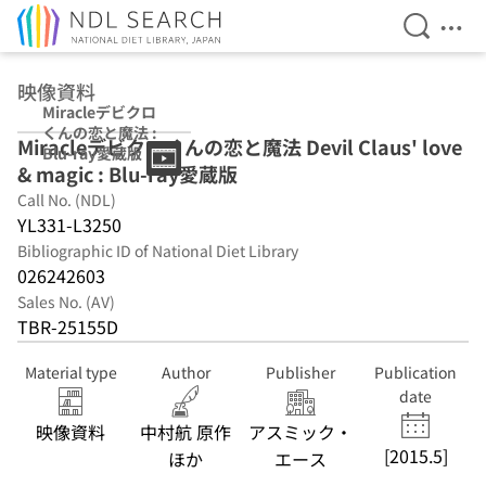
Open Se
Ope
Jump to main content
映像資料
Miracleデビクロ
くんの恋と魔法 :
Miracleデビクロくんの恋と魔法 Devil Claus' love
Blu-ray愛蔵版
& magic : Blu-ray愛蔵版
Call No. (NDL)
YL331-L3250
Bibliographic ID of National Diet Library
026242603
Sales No. (AV)
TBR-25155D
Material type
Author
Publisher
Publication
date
映像資料
中村航 原作
アスミック・
[2015.5]
ほか
エース