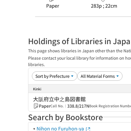
Paper
283p ; 22cm
Holdings of Libraries in Jap
This page shows libraries in Japan other than the Nati
Please contact your local library for information on ho
libraries.
Kinki
大阪府立中之島図書館
Paper
338.8/217N
Call No.：
Book Registration Num
Search by Bookstore
Nihon no Furuhon-ya