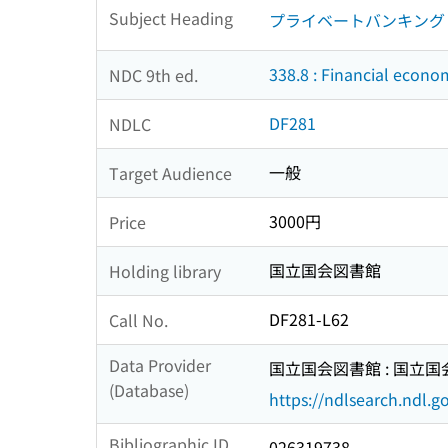
Subject Heading
プライベートバンキング
338.8 : Financial econo
NDC 9th ed.
DF281
NDLC
一般
Target Audience
3000円
Price
国立国会図書館
Holding library
DF281-L62
Call No.
Data Provider
国立国会図書館 : 国立
(Database)
https://ndlsearch.ndl.go
Bibliographic ID
026319738