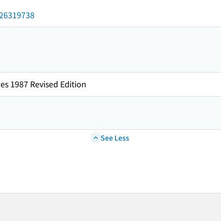
/026319738
es 1987 Revised Edition
See Less