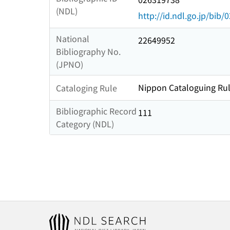
(NDL)
http://id.ndl.go.jp/bib
National
22649952
Bibliography No.
(JPNO)
Nippon Cataloguing Rul
Cataloging Rule
Bibliographic Record
111
Category (NDL)