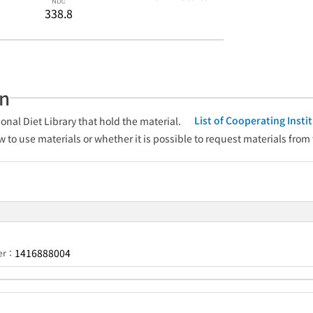
338.8
an
List of Cooperating Inst
onal Diet Library that hold the material.
w to use materials or whether it is possible to request materials from
1416888004
ber：