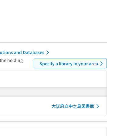
itutions and Databases
 the holding
Specify a library in your area
大阪府立中之島図書館