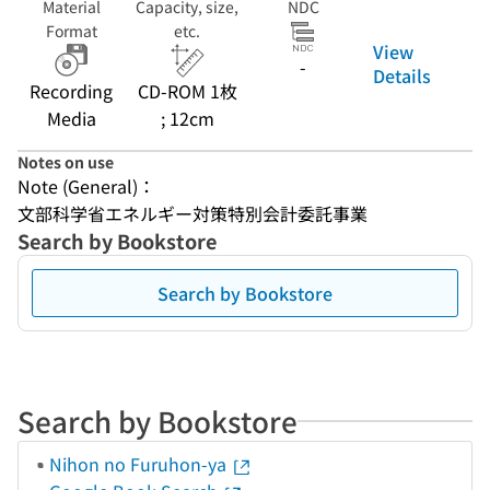
Material
Capacity, size,
NDC
Format
etc.
View
-
Details
Recording
CD-ROM 1枚
Media
; 12cm
Notes on use
Note (General)：
文部科学省エネルギー対策特別会計委託事業
Search by Bookstore
Search by Bookstore
Search by Bookstore
Nihon no Furuhon-ya