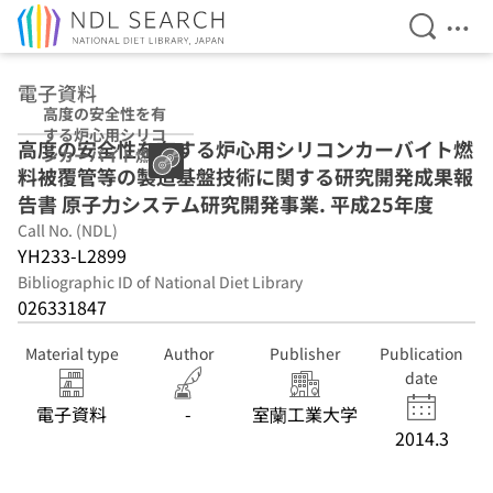
Open Se
Ope
Jump to main content
電子資料
高度の安全性を有
する炉心用シリコ
高度の安全性を有する炉心用シリコンカーバイト燃
ンカーバイト燃料
料被覆管等の製造基盤技術に関する研究開発成果報
被覆管等の製造基
盤技術に関する研
告書 原子力システム研究開発事業. 平成25年度
究開発成果報告書
Call No. (NDL)
原子力システム研
YH233-L2899
究開発事業 平成
25年度
Bibliographic ID of National Diet Library
026331847
Material type
Author
Publisher
Publication
date
電子資料
-
室蘭工業大学
2014.3