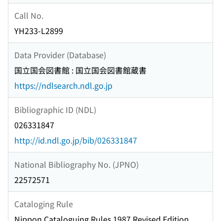
Call No.
YH233-L2899
Data Provider (Database)
国立国会図書館 : 国立国会図書館蔵書
https://ndlsearch.ndl.go.jp
Bibliographic ID (NDL)
026331847
http://id.ndl.go.jp/bib/026331847
National Bibliography No. (JPNO)
22572571
Cataloging Rule
Nippon Cataloguing Rules 1987 Revised Edition