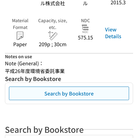
2015.3
ル株式会社
ル
Material
Capacity, size,
NDC
Format
etc.
View
Details
575.15
Paper
209p ; 30cm
Notes on use
Note (General)：
平成26年度環境省委託事業
Search by Bookstore
Search by Bookstore
Search by Bookstore