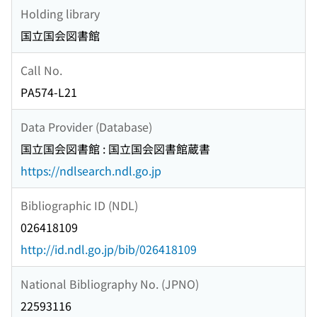
Holding library
国立国会図書館
Call No.
PA574-L21
Data Provider (Database)
国立国会図書館 : 国立国会図書館蔵書
https://ndlsearch.ndl.go.jp
Bibliographic ID (NDL)
026418109
http://id.ndl.go.jp/bib/026418109
National Bibliography No. (JPNO)
22593116