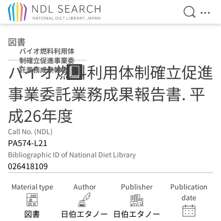
Open Se
Ope
Jump to main content
図書
バイオ燃料利用体
制確立促進事業委
バイオ燃料利用体制確立促進
託業務成果報告書
平成26年度
事業委託業務成果報告書. 平
成26年度
Call No. (NDL)
PA574-L21
Bibliographic ID of National Diet Library
026418109
Material type
Author
Publisher
Publication
date
図書
日伯エタノー
日伯エタノー