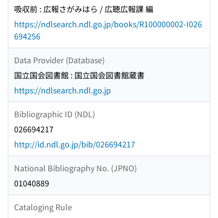
吸収前 : 広報さがみはら / 広聴広報課 編
https://ndlsearch.ndl.go.jp/books/R100000002-I026
694256
Data Provider (Database)
国立国会図書館 : 国立国会図書館蔵書
https://ndlsearch.ndl.go.jp
Bibliographic ID (NDL)
026694217
http://id.ndl.go.jp/bib/026694217
National Bibliography No. (JPNO)
01040889
Cataloging Rule