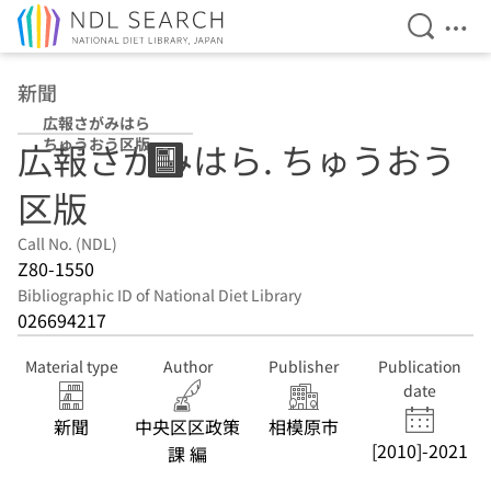
Open Se
Ope
Jump to main content
新聞
広報さがみはら
ちゅうおう区版
広報さがみはら. ちゅうおう
区版
Call No. (NDL)
Z80-1550
Bibliographic ID of National Diet Library
026694217
Material type
Author
Publisher
Publication
date
新聞
中央区区政策
相模原市
[2010]-2021
課 編