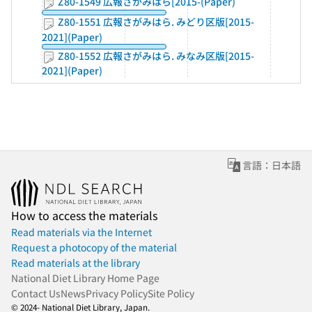
Z80-1549 広報さがみはら[2015-(Paper)
Z80-1551 広報さがみはら. みどり区版[2015-
2021](Paper)
Z80-1552 広報さがみはら. みなみ区版[2015-
2021](Paper)
言語：日本語
How to access the materials
Read materials via the Internet
Request a photocopy of the material
Read materials at the library
National Diet Library Home Page
Contact Us
News
Privacy Policy
Site Policy
© 2024- National Diet Library, Japan.