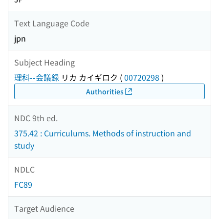
Text Language Code
jpn
Subject Heading
理科--会議録
リカ カイギロク
(
00720298
)
Authorities
NDC 9th ed.
375.42 : Curriculums. Methods of instruction and
study
NDLC
FC89
Target Audience