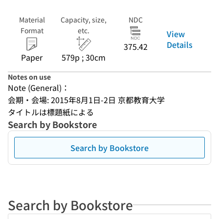
Material
Capacity, size,
NDC
Format
etc.
View
Details
375.42
Paper
579p ; 30cm
Notes on use
Note (General)：
会期・会場: 2015年8月1日-2日 京都教育大学
タイトルは標題紙による
Search by Bookstore
Search by Bookstore
Search by Bookstore