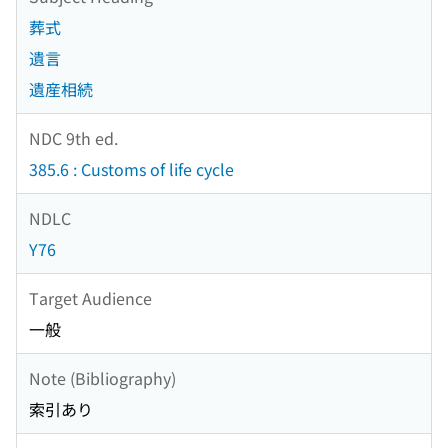
葬式
遺言
遺産相続
NDC 9th ed.
385.6 : Customs of life cycle
NDLC
Y76
Target Audience
一般
Note (Bibliography)
索引あり