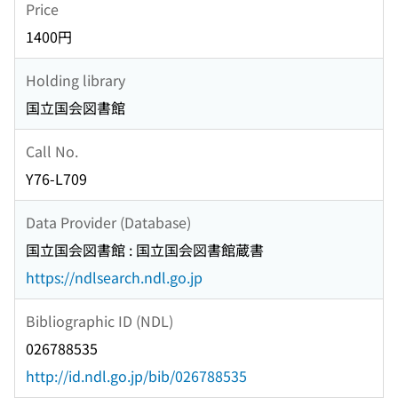
Price
1400円
Holding library
国立国会図書館
Call No.
Y76-L709
Data Provider (Database)
国立国会図書館 : 国立国会図書館蔵書
https://ndlsearch.ndl.go.jp
Bibliographic ID (NDL)
026788535
http://id.ndl.go.jp/bib/026788535