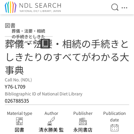
Open Se
Ope
Jump to main content
図書
葬儀・法要・相続
の手続きとしきた
葬儀・法要・相続の手続きと
りのすべてがわか
る大事典
しきたりのすべてがわかる大
事典
Call No. (NDL)
Y76-L709
Bibliographic ID of National Diet Library
026788535
Material type
Author
Publisher
Publication
date
図書
清水勝美 監
永岡書店