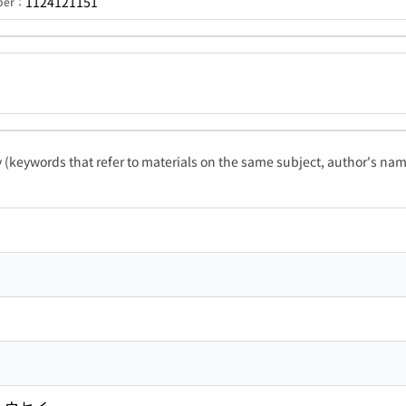
1124121151
mber：
ty (keywords that refer to materials on the same subject, author's name