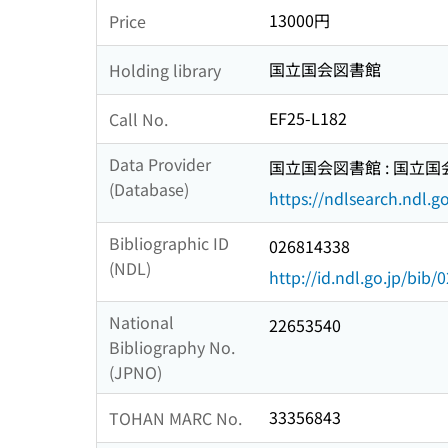
13000円
Price
国立国会図書館
Holding library
EF25-L182
Call No.
Data Provider
国立国会図書館 : 国立
(Database)
https://ndlsearch.ndl.go
Bibliographic ID
026814338
(NDL)
http://id.ndl.go.jp/bib
National
22653540
Bibliography No.
(JPNO)
33356843
TOHAN MARC No.