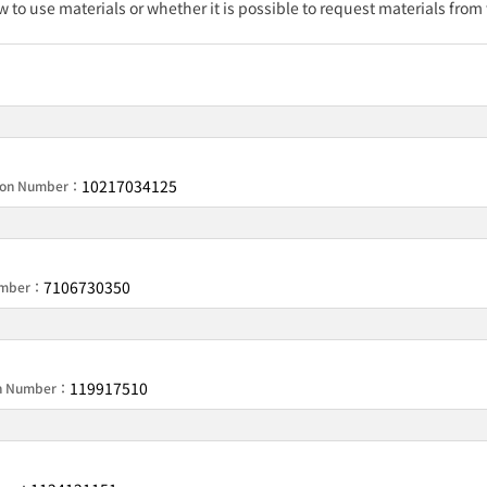
w to use materials or whether it is possible to request materials from
10217034125
tion Number：
7106730350
Number：
119917510
on Number：