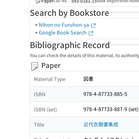
Paper
593-0181-15
Call No.：
Book Registration Nu
Search by Bookstore
Nihon no Furuhon-ya
Google Book Search
Bibliographic Record
You can check the details of this material, its authori
Paper
図書
Material Type
978-4-87733-885-5
ISBN
978-4-87733-887-9 (set)
ISBN (set)
近代衣服書集成
Title