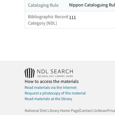
Nippon Cataloguing Rul
Cataloging Rule
Bibliographic Record
111
Category (NDL)
How to access the materials
Read materials via the Internet
Request a photocopy of the material
Read materials at the library
National Diet Library Home Page
Contact Us
News
Priv