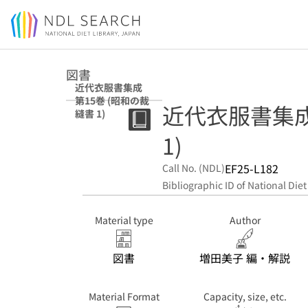
Jump to main content
図書
近代衣服書集成
第15巻 (昭和の裁
近代衣服書集成.
縫書 1)
1)
EF25-L182
Call No. (NDL)
Bibliographic ID of National Diet
Material type
Author
図書
増田美子 編・解説
Material Format
Capacity, size, etc.