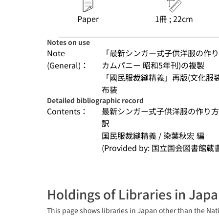
Paper
1冊 ; 22cm
Notes on use
Note
「最新シンガー式子供洋服の作り
(General)：
カムパニー 昭和5年刊)の複製
「國民服裁縫精義」再版(文化服装
布装
Detailed bibliographic record
Contents：
最新シンガー式子供洋服の作り方 /
訳
国民服裁縫精義 / 染葉秋宏 編
(Provided by: 国立国会図書館蔵
Holdings of Libraries in Jap
This page shows libraries in Japan other than the Nati