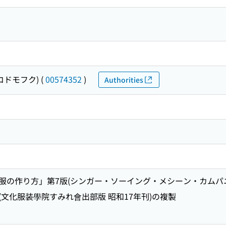
コドモフク)
(
00574352
)
Authorities
服の作り方」第7版(シンガー・ソーイング・メシーン・カムパニ
文化服装學院すみれ會出部版 昭和17年刊)の複製