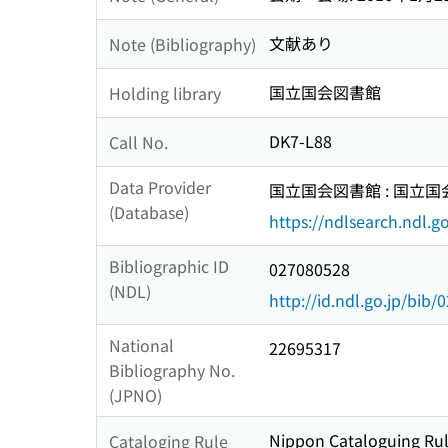
文献あり
Note (Bibliography)
国立国会図書館
Holding library
DK7-L88
Call No.
Data Provider
国立国会図書館 : 国立
(Database)
https://ndlsearch.ndl.go
Bibliographic ID
027080528
(NDL)
http://id.ndl.go.jp/bib
National
22695317
Bibliography No.
(JPNO)
Nippon Cataloguing Rul
Cataloging Rule