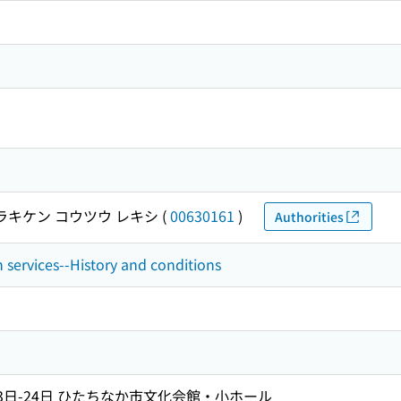
ラキケン コウツウ レキシ
(
00630161
)
Authorities
n services--History and conditions
月23日-24日 ひたちなか市文化会館・小ホール