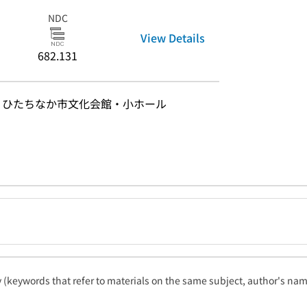
NDC
View Details
682.131
24日 ひたちなか市文化会館・小ホール
ty (keywords that refer to materials on the same subject, author's name