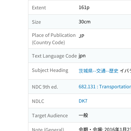
161p
Extent
30cm
Size
Place of Publication
JP
(Country Code)
jpn
Text Language Code
Subject Heading
茨城県--交通--歴史
イバ
682.131 : Transportatio
NDC 9th ed.
DK7
NDLC
一般
Target Audience
会期・会場: 2016年1
Note (General)