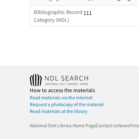
Bibliographic Record
111
Category (NDL)
How to access the materials
Read materials via the Internet
Request a photocopy of the material
Read materials at the library
National Diet Library Home Page
Contact Us
News
Priv