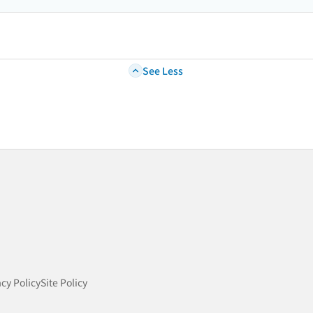
See Less
acy Policy
Site Policy