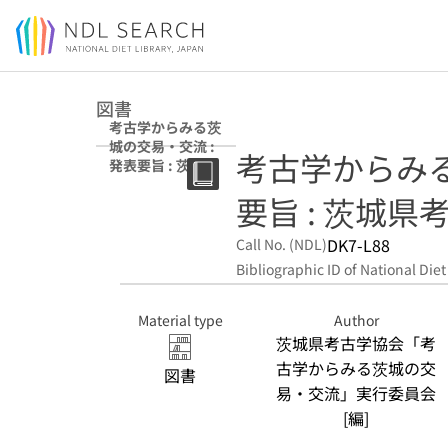
Jump to main content
図書
考古学からみる茨
城の交易・交流 :
考古学からみる
発表要旨 : 茨城県
考古学協会シンポ
要旨 : 茨城
ジウム
DK7-L88
Call No. (NDL)
Bibliographic ID of National Diet
Material type
Author
茨城県考古学協会「考
古学からみる茨城の交
図書
易・交流」実行委員会
[編]