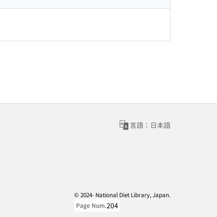
言語：日本語
© 2024- National Diet Library, Japan.
204
Page Num.