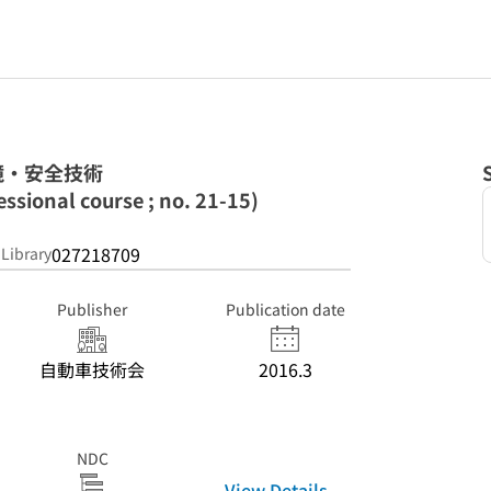
境・安全技術
ssional course ; no. 21-15)
027218709
 Library
Publisher
Publication date
自動車技術会
2016.3
NDC
View Details