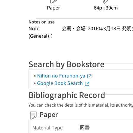
Paper
64p ; 30cm
Notes on use
Note
会期・会場: 2016年3月18日 発
(General)：
Search by Bookstore
Nihon no Furuhon-ya
Google Book Search
Bibliographic Record
You can check the details of this material, its authori
Paper
図書
Material Type