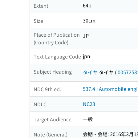
64p
Extent
30cm
Size
Place of Publication
JP
(Country Code)
jpn
Text Language Code
Subject Heading
タイヤ
タイヤ
(
0057258
537.4 : Automobile eng
NDC 9th ed.
NC23
NDLC
一般
Target Audience
会期・会場: 2016年3月
Note (General)