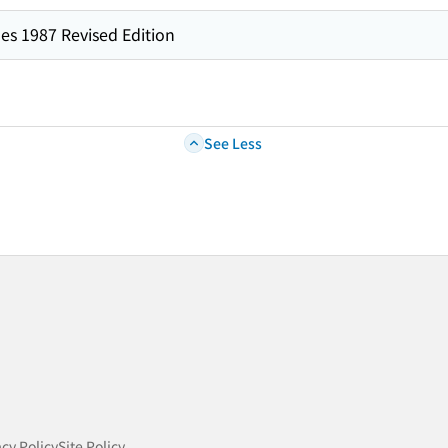
es 1987 Revised Edition
See Less
acy Policy
Site Policy