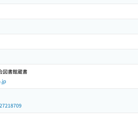
国会図書館蔵書
.jp
/027218709