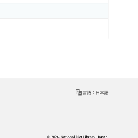
言語：日本語
© 2024- National Diet Library, Japan.