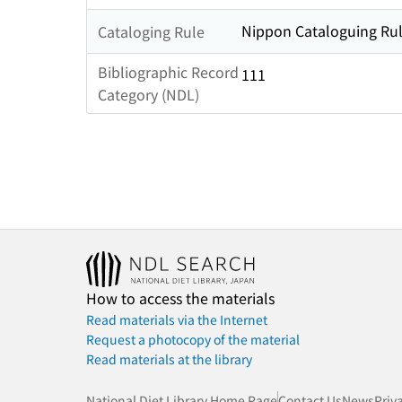
Nippon Cataloguing Rul
Cataloging Rule
Bibliographic Record
111
Category (NDL)
How to access the materials
Read materials via the Internet
Request a photocopy of the material
Read materials at the library
National Diet Library Home Page
Contact Us
News
Priv