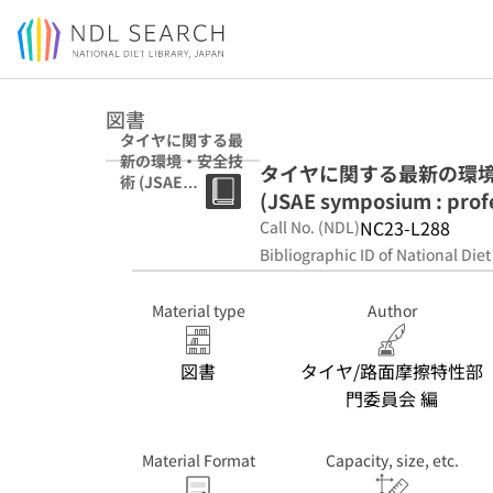
Jump to main content
図書
タイヤに関する最
新の環境・安全技
タイヤに関する最新の環
術 (JSAE
(JSAE symposium : profe
symposium :
professional
NC23-L288
Call No. (NDL)
course ; no. 21-
Bibliographic ID of National Diet
15)
Material type
Author
図書
タイヤ/路面摩擦特性部
門委員会 編
Material Format
Capacity, size, etc.