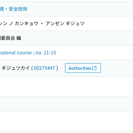
境・安全技術
シン ノ カンキョウ ・ アンゼン ギジュツ
委員会 編
sional course ; no. 21-15
 ギジュツカイ
(
00275447
)
Authorities