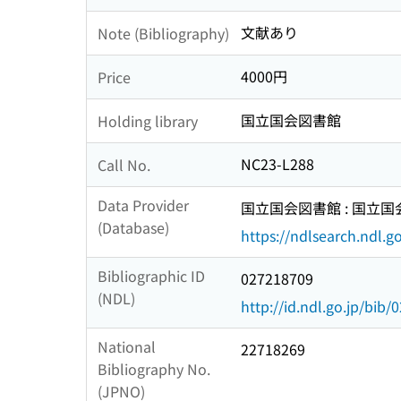
文献あり
Note (Bibliography)
4000円
Price
国立国会図書館
Holding library
NC23-L288
Call No.
Data Provider
国立国会図書館 : 国立
(Database)
https://ndlsearch.ndl.go
Bibliographic ID
027218709
(NDL)
http://id.ndl.go.jp/bib
National
22718269
Bibliography No.
(JPNO)