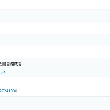
国会図書館蔵書
.jp
/027241930