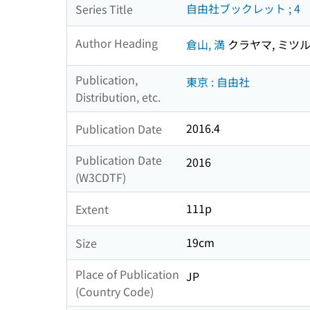
自由社ブックレット ; 4
Series Title
Author Heading
倉山, 満
クラヤマ, ミツ
Publication,
東京 : 自由社
Distribution, etc.
2016.4
Publication Date
Publication Date
2016
(W3CDTF)
111p
Extent
19cm
Size
Place of Publication
JP
(Country Code)