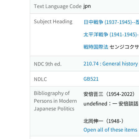
jpn
Text Language Code
Subject Heading
日中戦争 (1937-1945)-
太平洋戦争 (1941-1945
戦時国際法
センジコクサ
210.74 : General histor
NDC 9th ed.
GB521
NDLC
Bibliography of
安倍晋三（1954-2022）
Persons in Modern
undefined：一 安倍
Japanese Politics
北岡伸一（1948-）
Open all of these items