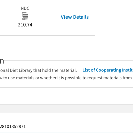
NDC
View Details
210.74
an
List of Cooperating Inst
onal Diet Library that hold the material.
w to use materials or whether it is possible to request materials from
28101352871