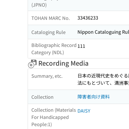
(JPNO)
33436233
TOHAN MARC No.
Nippon Cataloguing Rul
Cataloging Rule
Bibliographic Record
111
Category (NDL)
Recording Media
日本の近現代史をめぐる
Summary, etc.
法にもとづいて、満洲事
障害者向け資料
Collection
Collection (Materials
DAISY
For Handicapped
People:1)