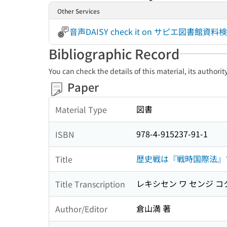
Other Services
音声DAISY check it on サピエ図
Bibliographic Record
You can check the details of this material, its authori
Paper
図書
Material Type
978-4-915237-91-1
ISBN
歴史戦は『戦時国際法』で
Title
レキシセン ワ センジ コ
Title Transcription
倉山満 著
Author/Editor