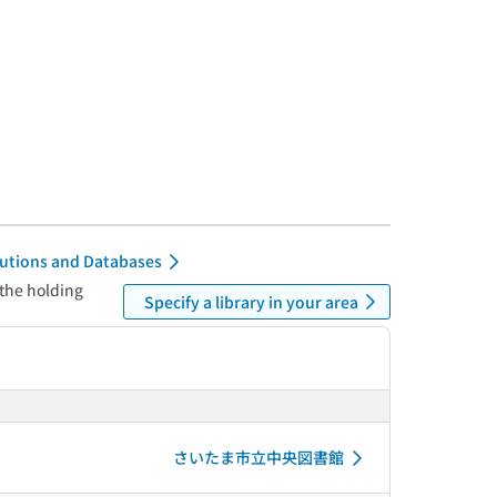
itutions and Databases
 the holding
Specify a library in your area
さいたま市立中央図書館