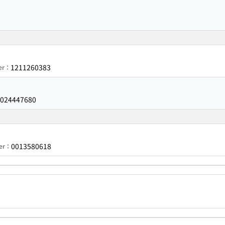
1211260383
ber：
024447680
0013580618
ber：