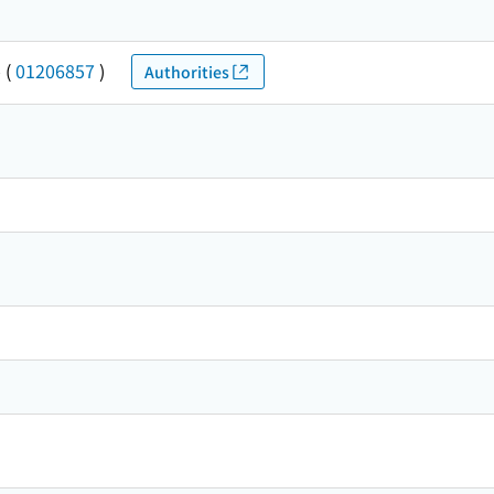
ル
(
01206857
)
Authorities