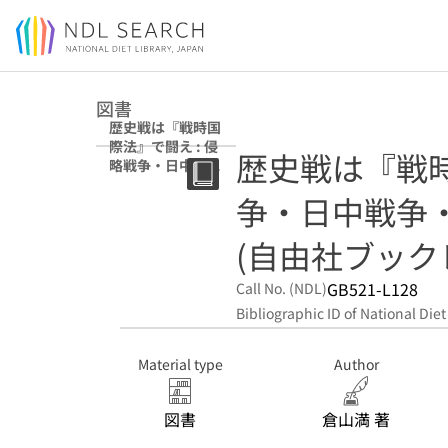
Jump to main content
図書
歴史戦は『戦時国
際法』で闘え : 侵
歴史戦は『戦時
略戦争・日中戦
争・南京事件 (自
争・日中戦争
由社ブックレット
; 4)
(自由社ブックレッ
GB521-L128
Call No. (NDL)
Bibliographic ID of National Diet
Material type
Author
図書
倉山満 著