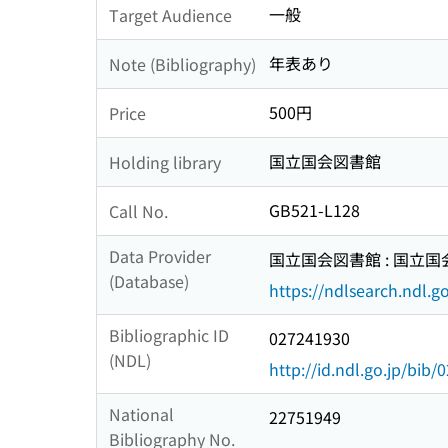
一般
Target Audience
年表あり
Note (Bibliography)
500円
Price
国立国会図書館
Holding library
GB521-L128
Call No.
Data Provider
国立国会図書館 : 国立
(Database)
https://ndlsearch.ndl.go
Bibliographic ID
027241930
(NDL)
http://id.ndl.go.jp/bib
National
22751949
Bibliography No.