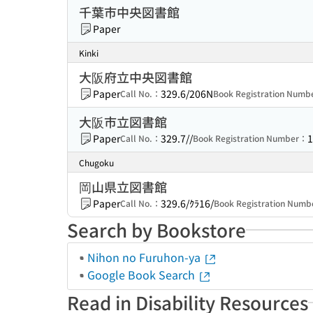
千葉市中央図書館
Paper
Kinki
大阪府立中央図書館
Paper
329.6/206N
Call No.：
Book Registration Num
大阪市立図書館
Paper
329.7//
1
Call No.：
Book Registration Number：
Chugoku
岡山県立図書館
Paper
329.6/ｸﾗ16/
Call No.：
Book Registration Num
Search by Bookstore
Nihon no Furuhon-ya
Google Book Search
Read in Disability Resources