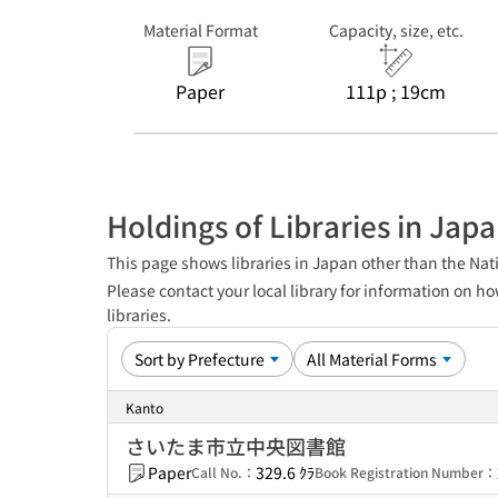
Material Format
Capacity, size, etc.
Paper
111p ; 19cm
Holdings of Libraries in Jap
This page shows libraries in Japan other than the Nati
Please contact your local library for information on ho
libraries.
Kanto
さいたま市立中央図書館
Paper
329.6 ｸﾗ
Call No.：
Book Registration Number：