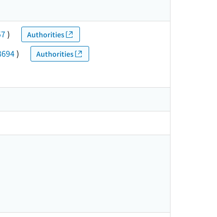
57
)
Authorities
8694
)
Authorities