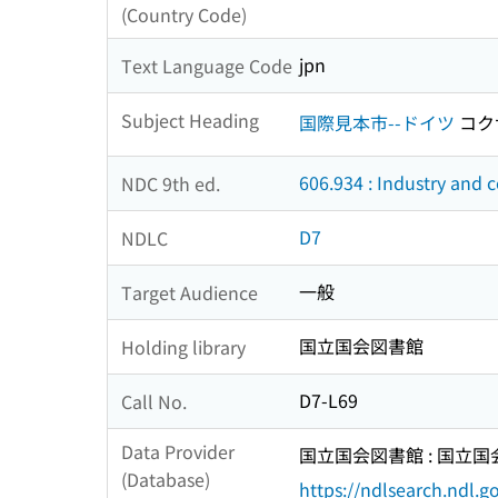
(Country Code)
jpn
Text Language Code
Subject Heading
国際見本市--ドイツ
コク
606.934 : Industry and
NDC 9th ed.
D7
NDLC
一般
Target Audience
国立国会図書館
Holding library
D7-L69
Call No.
Data Provider
国立国会図書館 : 国立
(Database)
https://ndlsearch.ndl.go