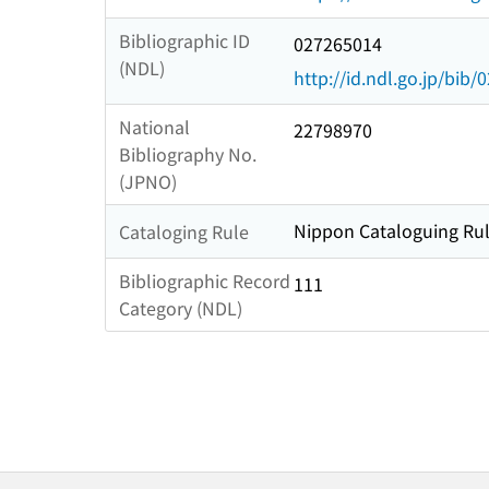
Bibliographic ID
027265014
(NDL)
http://id.ndl.go.jp/bib
National
22798970
Bibliography No.
(JPNO)
Nippon Cataloguing Rul
Cataloging Rule
Bibliographic Record
111
Category (NDL)