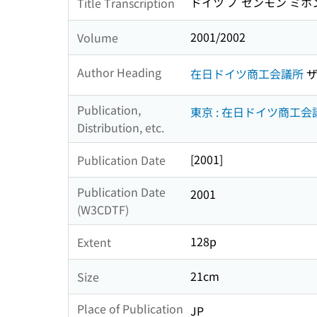
ドイツ ノ センモン ミホ
Title Transcription
2001/2002
Volume
Author Heading
在日ドイツ商工会議所
ザ
Publication,
東京 : 在日ドイツ商工
Distribution, etc.
[2001]
Publication Date
Publication Date
2001
(W3CDTF)
128p
Extent
21cm
Size
Place of Publication
JP