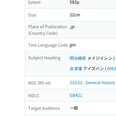
582p
Extent
22cm
Size
Place of Publication
JP
(Country Code)
jpn
Text Language Code
Subject Heading
明治維新
メイジイシン
(
会津藩
アイズハン
(
006
210.61 : General histor
NDC 9th ed.
GB421
NDLC
一般
Target Audience