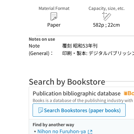
Material Format
Capacity, size, etc.
Paper
582p ; 22cm
Notes on use
Note
覆刻 昭和53年刊
(General)：
印刷・製本: デジタルパブリッシ
Search by Bookstore
Publication bibliographic database
Books is a database of the publishing industry with
Search Bookstores (paper books)
Find by another way
Nihon no Furuhon-ya