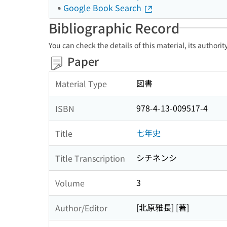
Google Book Search
Bibliographic Record
You can check the details of this material, its authori
Paper
図書
Material Type
978-4-13-009517-4
ISBN
七年史
Title
シチネンシ
Title Transcription
3
Volume
[北原雅長] [著]
Author/Editor