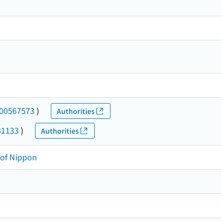
00567573
)
Authorities
31133
)
Authorities
y of Nippon