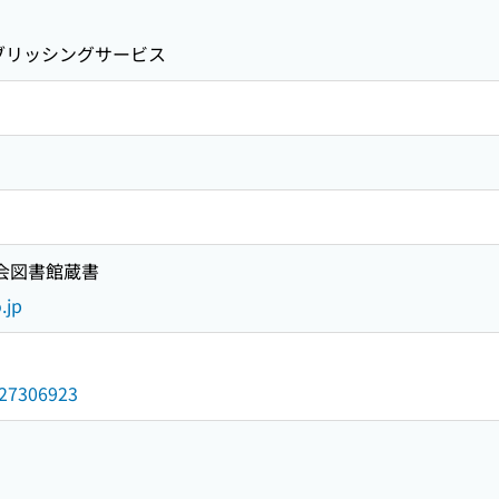
ブリッシングサービス
国会図書館蔵書
.jp
/027306923