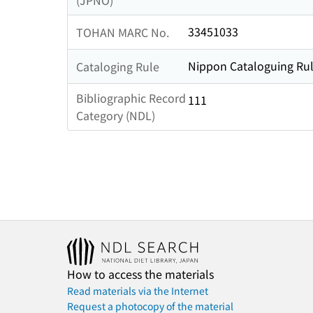
(JPNO)
33451033
TOHAN MARC No.
Nippon Cataloguing Rul
Cataloging Rule
Bibliographic Record
111
Category (NDL)
How to access the materials
Read materials via the Internet
Request a photocopy of the material