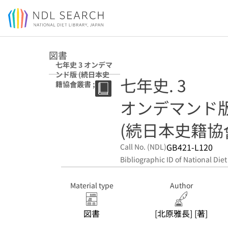
Jump to main content
図書
七年史 3 オンデマ
ンド版 (続日本史
七年史. 3
籍協會叢書 ; 42)
オンデマンド
(続日本史籍協會叢
GB421-L120
Call No. (NDL)
Bibliographic ID of National Diet
Material type
Author
図書
[北原雅長] [著]