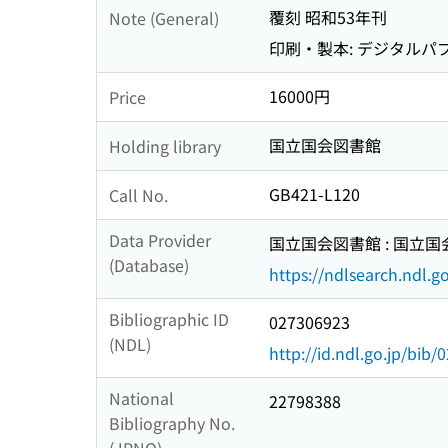
覆刻 昭和53年刊
Note (General)
印刷・製本: デジタルパ
16000円
Price
国立国会図書館
Holding library
GB421-L120
Call No.
Data Provider
国立国会図書館 : 国立
(Database)
https://ndlsearch.ndl.go
Bibliographic ID
027306923
(NDL)
http://id.ndl.go.jp/bib
National
22798388
Bibliography No.