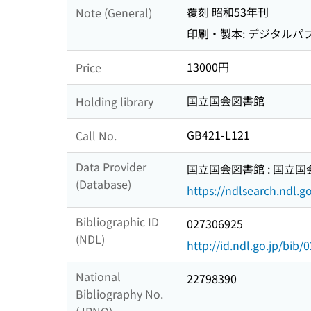
覆刻 昭和53年刊
Note (General)
印刷・製本: デジタルパ
13000円
Price
国立国会図書館
Holding library
GB421-L121
Call No.
Data Provider
国立国会図書館 : 国立
(Database)
https://ndlsearch.ndl.go
Bibliographic ID
027306925
(NDL)
http://id.ndl.go.jp/bib
National
22798390
Bibliography No.