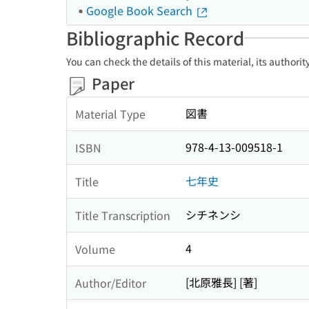
Google Book Search
Bibliographic Record
You can check the details of this material, its authori
Paper
図書
Material Type
978-4-13-009518-1
ISBN
七年史
Title
シチネンシ
Title Transcription
4
Volume
[北原雅長] [著]
Author/Editor