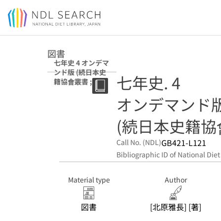
Jump to main content
図書
七年史 4 オンデマ
ンド版 (続日本史
七年史. 4
籍協會叢書 ; 43)
オンデマンド
(続日本史籍協會叢
GB421-L121
Call No. (NDL)
Bibliographic ID of National Diet
Material type
Author
図書
[北原雅長] [著]