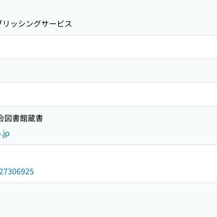
ブリッシングサービス
国会図書館蔵書
.jp
/027306925