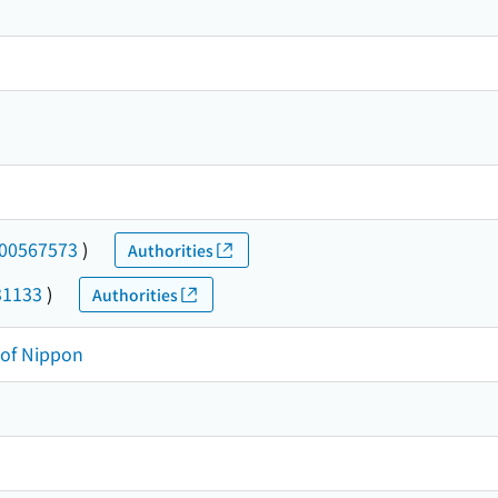
00567573
)
Authorities
31133
)
Authorities
y of Nippon