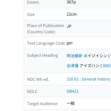
367p
Extent
22cm
Size
Place of Publication
JP
(Country Code)
jpn
Text Language Code
Subject Heading
明治維新
メイジイシン
(
会津藩
アイズハン
(
006
210.61 : General histor
NDC 9th ed.
GB421
NDLC
一般
Target Audience