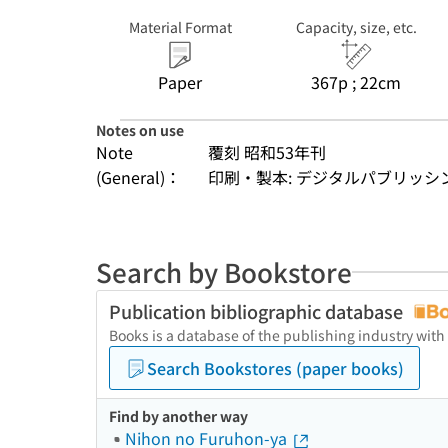
Material Format
Capacity, size, etc.
Paper
367p ; 22cm
Notes on use
Note
覆刻 昭和53年刊
(General)：
印刷・製本: デジタルパブリッシ
Search by Bookstore
Publication bibliographic database
Books is a database of the publishing industry with
Search Bookstores (paper books)
Find by another way
Nihon no Furuhon-ya