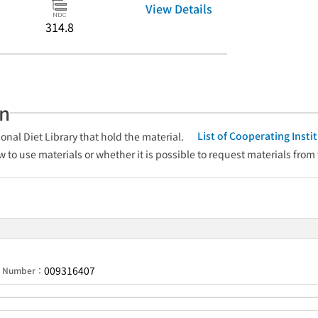
View Details
314.8
an
List of Cooperating Inst
onal Diet Library that hold the material.
w to use materials or whether it is possible to request materials from
009316407
on Number：