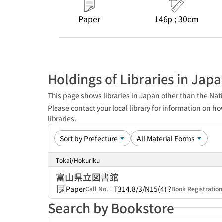
Paper
146p ; 30cm
Holdings of Libraries in Jap
This page shows libraries in Japan other than the Nati
Please contact your local library for information on ho
libraries.
Tokai/Hokuriku
富山県立図書館
Paper
T314.8/3/N15(4) ?
Call No.：
Book Registrati
Search by Bookstore