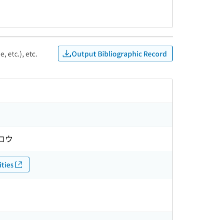
Output Bibliographic Record
, etc.), etc.
ッコウ
ties