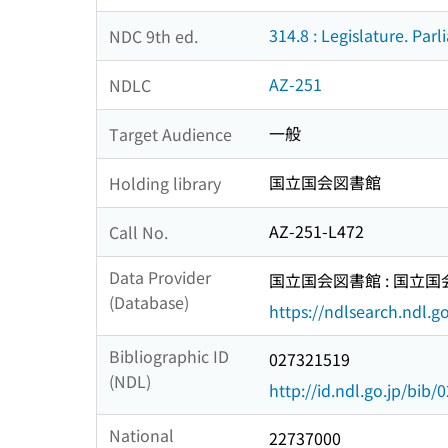
314.8 : Legislature. Par
NDC 9th ed.
AZ-251
NDLC
一般
Target Audience
国立国会図書館
Holding library
AZ-251-L472
Call No.
Data Provider
国立国会図書館 : 国立
(Database)
https://ndlsearch.ndl.go
Bibliographic ID
027321519
(NDL)
http://id.ndl.go.jp/bib
National
22737000