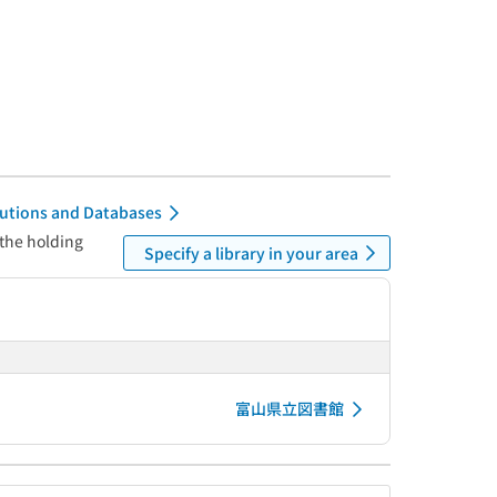
itutions and Databases
 the holding
Specify a library in your area
富山県立図書館