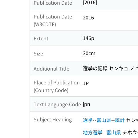
[2016]
Publication Date
Publication Date
2016
(W3CDTF)
146p
Extent
30cm
Size
選挙の記録 センキョ ノ 
Additional Title
Place of Publication
JP
(Country Code)
jpn
Text Language Code
Subject Heading
選挙--富山県--統計
セン
地方選挙--富山県
チホウ