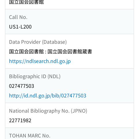
国立国会図書館
Call No.
US1-L200
Data Provider (Database)
国立国会図書館 : 国立国会図書館蔵書
https://ndlsearch.ndl.go.jp
Bibliographic ID (NDL)
027477503
http://id.ndl.go.jp/bib/027477503
National Bibliography No. (JPNO)
22771982
TOHAN MARC No.