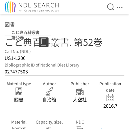
Open Se
Ope
Jump to main content
図書
こと典百科叢書
第52巻
こと典百科叢書. 第52巻
Call No. (NDL)
US1-L200
Bibliographic ID of National Diet Library
027477503
Material type
Author
Publisher
Publication
date
図書
自治館
大空社
2016.7
Material
Capacity, size,
NDC
Format
etc.