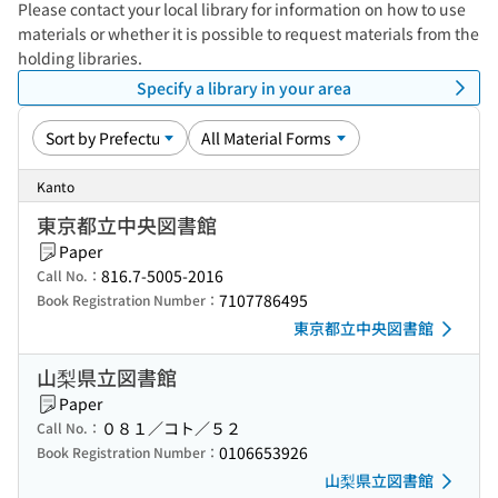
Please contact your local library for information on how to use
materials or whether it is possible to request materials from the
holding libraries.
Specify a library in your area
Kanto
東京都立中央図書館
Paper
816.7-5005-2016
Call No.：
7107786495
Book Registration Number：
東京都立中央図書館
山梨県立図書館
Paper
０８１／コト／５２
Call No.：
0106653926
Book Registration Number：
山梨県立図書館