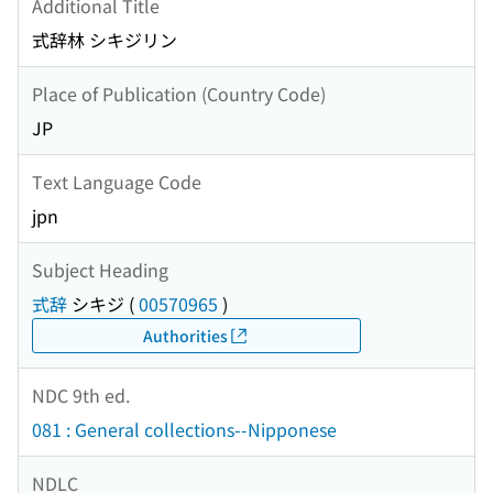
Additional Title
式辞林 シキジリン
Place of Publication (Country Code)
JP
Text Language Code
jpn
Subject Heading
式辞
シキジ
(
00570965
)
Authorities
NDC 9th ed.
081 : General collections--Nipponese
NDLC