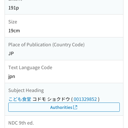
191p
Size
19cm
Place of Publication (Country Code)
JP
Text Language Code
jpn
Subject Heading
こども食堂
コドモ ショクドウ
(
001329852
)
Authorities
NDC 9th ed.