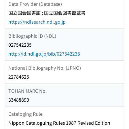
Data Provider (Database)
国立国会図書館 : 国立国会図書館蔵書
https://ndlsearch.ndl.go.jp
Bibliographic ID (NDL)
027542235
http://id.ndl.go.jp/bib/027542235
National Bibliography No. (JPNO)
22784625
TOHAN MARC No.
33488890
Cataloging Rule
Nippon Cataloguing Rules 1987 Revised Edition