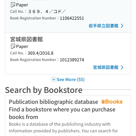
Paper
３６９．４／コド／
Call No.：
1106422551
Book Registration Number：
岩手県立図書館
宮城県図書館
Paper
369.4/2016.8
Call No.：
1012389274
Book Registration Number：
宮城県図書館
See More (55)
Search by Bookstore
Publication bibliographic database
Find a bookstore where you can purchase
books from
Books is a database of the publishing industry with
information provided by publishers. You can search for