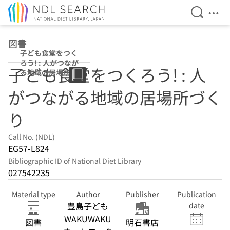
Open Se
Ope
Jump to main content
図書
子ども食堂をつく
ろう! : 人がつなが
子ども食堂をつくろう! : 人
る地域の居場所づ
くり
がつながる地域の居場所づく
り
Call No. (NDL)
EG57-L824
Bibliographic ID of National Diet Library
027542235
Material type
Author
Publisher
Publication
豊島子ども
date
WAKUWAKU
図書
明石書店