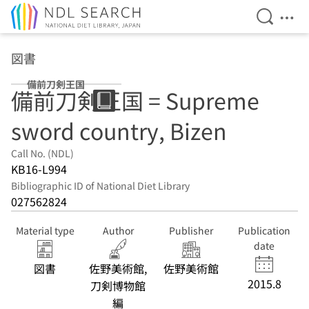
Open Se
Ope
Jump to main content
図書
備前刀剣王国
備前刀剣王国 = Supreme
sword country, Bizen
Call No. (NDL)
KB16-L994
Bibliographic ID of National Diet Library
027562824
Material type
Author
Publisher
Publication
date
図書
佐野美術館,
佐野美術館
2015.8
刀剣博物館
編