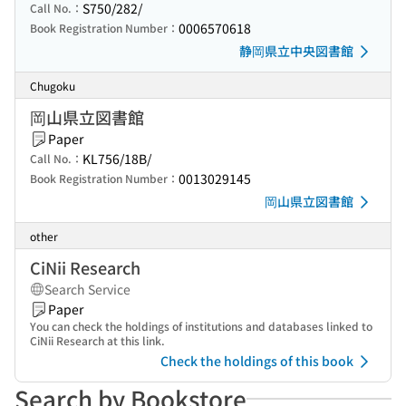
S750/282/
Call No.：
0006570618
Book Registration Number：
静岡県立中央図書館
Chugoku
岡山県立図書館
Paper
KL756/18B/
Call No.：
0013029145
Book Registration Number：
岡山県立図書館
other
CiNii Research
Search Service
Paper
You can check the holdings of institutions and databases linked to
CiNii Research at this link.
Check the holdings of this book
Search by Bookstore