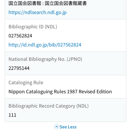
国立国会図書館 : 国立国会図書館蔵書
https://ndlsearch.ndl.go.jp
Bibliographic ID (NDL)
027562824
http://id.ndl.go.jp/bib/027562824
National Bibliography No. (JPNO)
22795144
Cataloging Rule
Nippon Cataloguing Rules 1987 Revised Edition
Bibliographic Record Category (NDL)
111
See Less