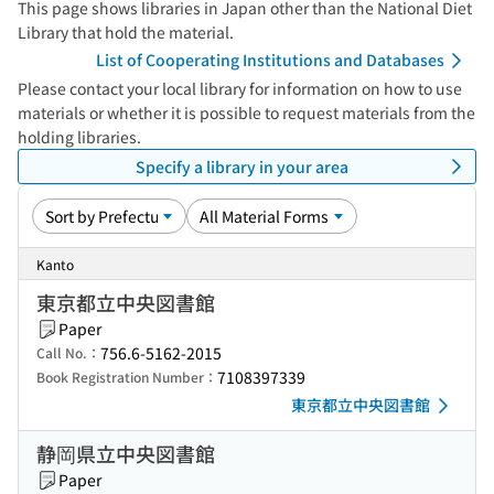
This page shows libraries in Japan other than the National Diet
Library that hold the material.
List of Cooperating Institutions and Databases
Please contact your local library for information on how to use
materials or whether it is possible to request materials from the
holding libraries.
Specify a library in your area
Kanto
東京都立中央図書館
Paper
756.6-5162-2015
Call No.：
7108397339
Book Registration Number：
東京都立中央図書館
静岡県立中央図書館
Paper