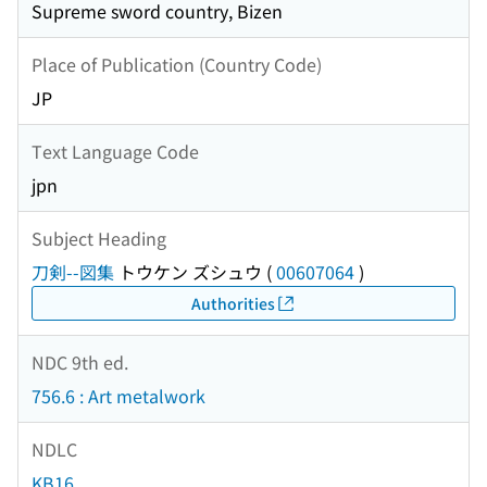
Supreme sword country, Bizen
Place of Publication (Country Code)
JP
Text Language Code
jpn
Subject Heading
刀剣--図集
トウケン ズシュウ
(
00607064
)
Authorities
NDC 9th ed.
756.6 : Art metalwork
NDLC
KB16