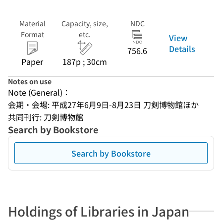
Material
Capacity, size,
NDC
Format
etc.
View
Details
756.6
Paper
187p ; 30cm
Notes on use
Note (General)：
会期・会場: 平成27年6月9日-8月23日 刀剣博物館ほか
共同刊行: 刀剣博物館
Search by Bookstore
Search by Bookstore
Holdings of Libraries in Japan