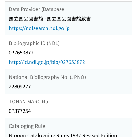
Data Provider (Database)
国立国会図書館 : 国立国会図書館蔵書
https://ndlsearch.ndl.go.jp
Bibliographic ID (NDL)
027653872
http://id.ndl.go.jp/bib/027653872
National Bibliography No. (JPNO)
22809277
TOHAN MARC No.
07377254
Cataloging Rule
Nippon Cataloguing Rules 1987 Revised Edition