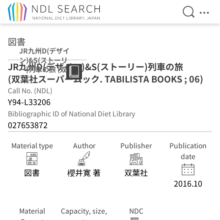
Open Se
Ope
Jump to main content
図書
JR九州D(デザイ
ン)&S(ストーリ
JR九州D(デザイン)&S(ストーリー)列車の旅
ー)列車の旅 (双葉
(双葉社スーパームック. TABILISTA BOOKS ; 06)
社スーパームッ
ク. TABILISTA
Call No. (NDL)
BOOKS ; 06)
Y94-L33206
Bibliographic ID of National Diet Library
027653872
Material type
Author
Publisher
Publication
date
図書
櫻井寛 著
双葉社
2016.10
Material
Capacity, size,
NDC