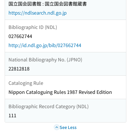
国立国会図書館 : 国立国会図書館蔵書
https://ndlsearch.ndl.go.jp
Bibliographic ID (NDL)
027662744
http://id.ndl.go.jp/bib/027662744
National Bibliography No. (JPNO)
22812818
Cataloging Rule
Nippon Cataloguing Rules 1987 Revised Edition
Bibliographic Record Category (NDL)
111
See Less