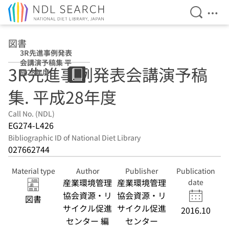
Open Se
Ope
Jump to main content
図書
3R先進事例発表
会講演予稿集 平
3R先進事例発表会講演予稿
成28年度
集. 平成28年度
Call No. (NDL)
EG274-L426
Bibliographic ID of National Diet Library
027662744
Material type
Author
Publisher
Publication
産業環境管理
産業環境管理
date
協会資源・リ
協会資源・リ
図書
サイクル促進
サイクル促進
2016.10
センター 編
センター