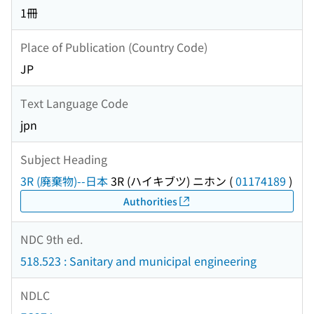
1冊
Place of Publication (Country Code)
JP
Text Language Code
jpn
Subject Heading
3R (廃棄物)--日本
3R (ハイキブツ) ニホン
(
01174189
)
Authorities
NDC 9th ed.
518.523 : Sanitary and municipal engineering
NDLC