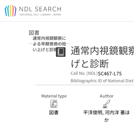
Jump to main content
図書
通常内視鏡観察に
よる早期胃癌の拾
通常内視鏡観
い上げと診断
げと診断
SC467-L75
Call No. (NDL)
Bibliographic ID of National Diet
Material type
Author
図書
平澤俊明, 河内洋 著ほ
か