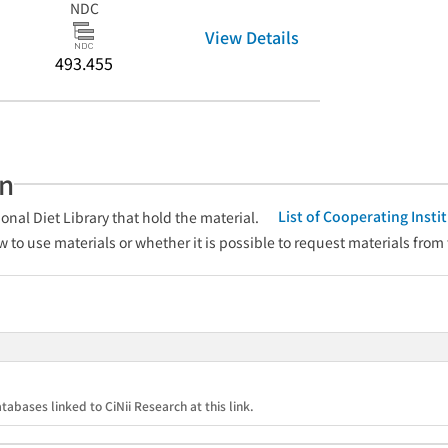
NDC
View Details
493.455
an
List of Cooperating Inst
onal Diet Library that hold the material.
w to use materials or whether it is possible to request materials from
tabases linked to CiNii Research at this link.