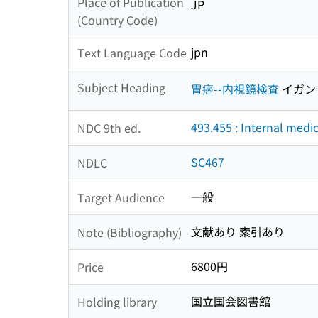
Place of Publication
JP
(Country Code)
jpn
Text Language Code
Subject Heading
胃癌--内視鏡検査
イガン
493.455 : Internal medi
NDC 9th ed.
SC467
NDLC
一般
Target Audience
文献あり 索引あり
Note (Bibliography)
6800円
Price
国立国会図書館
Holding library