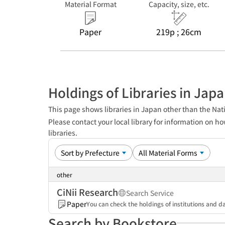
Material Format
Capacity, size, etc.
Paper
219p ; 26cm
Holdings of Libraries in Jap
This page shows libraries in Japan other than the Nati
Please contact your local library for information on ho
libraries.
other
CiNii Research
Search Service
Paper
You can check the holdings of institutions and da
Search by Bookstore