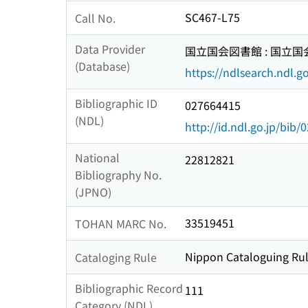
SC467-L75
Call No.
Data Provider
国立国会図書館 : 国立
(Database)
https://ndlsearch.ndl.go
Bibliographic ID
027664415
(NDL)
http://id.ndl.go.jp/bib
National
22812821
Bibliography No.
(JPNO)
33519451
TOHAN MARC No.
Nippon Cataloguing Rul
Cataloging Rule
Bibliographic Record
111
Category (NDL)