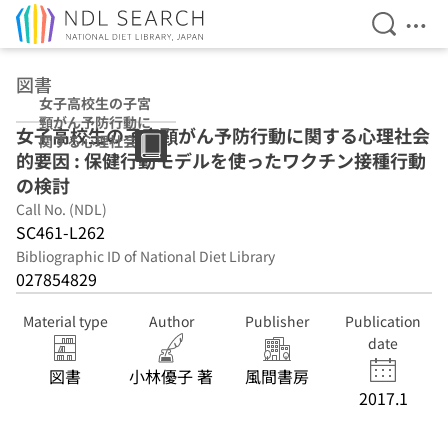
Open Se
Ope
Jump to main content
図書
女子高校生の子宮
頸がん予防行動に
女子高校生の子宮頸がん予防行動に関する心理社会
関する心理社会的
的要因 : 保健行動モデルを使ったワクチン接種行動
要因 : 保健行動モ
デルを使ったワク
の検討
チン接種行動の検
Call No. (NDL)
討
SC461-L262
Bibliographic ID of National Diet Library
027854829
Material type
Author
Publisher
Publication
date
図書
小林優子 著
風間書房
2017.1