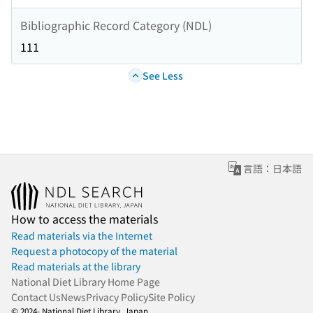
Bibliographic Record Category (NDL)
111
See Less
言語：日本語
How to access the materials
Read materials via the Internet
Request a photocopy of the material
Read materials at the library
National Diet Library Home Page
Contact Us
News
Privacy Policy
Site Policy
© 2024- National Diet Library, Japan.