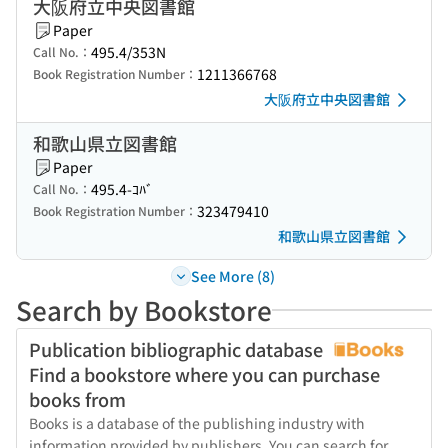
大阪府立中央図書館
Paper
495.4/353N
Call No.：
1211366768
Book Registration Number：
大阪府立中央図書館
和歌山県立図書館
Paper
495.4-ｺﾊﾞ
Call No.：
323479410
Book Registration Number：
和歌山県立図書館
See More (8)
Search by Bookstore
Publication bibliographic database
Find a bookstore where you can purchase
books from
Books is a database of the publishing industry with
information provided by publishers. You can search for