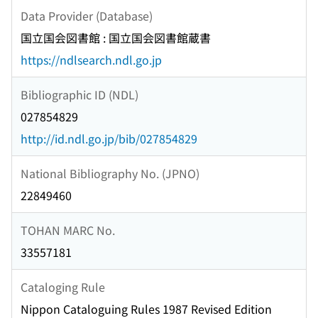
Data Provider (Database)
国立国会図書館 : 国立国会図書館蔵書
https://ndlsearch.ndl.go.jp
Bibliographic ID (NDL)
027854829
http://id.ndl.go.jp/bib/027854829
National Bibliography No. (JPNO)
22849460
TOHAN MARC No.
33557181
Cataloging Rule
Nippon Cataloguing Rules 1987 Revised Edition