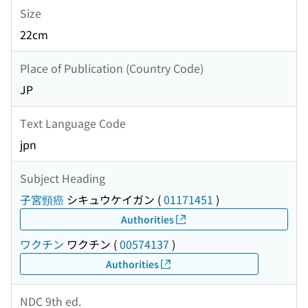
Size
22cm
Place of Publication (Country Code)
JP
Text Language Code
jpn
Subject Heading
子宮頸癌
シキュウケイガン
(
01171451
)
Authorities
ワクチン
ワクチン
(
00574137
)
Authorities
NDC 9th ed.