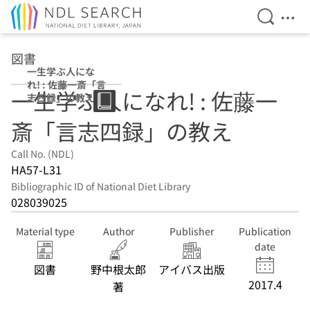
Open Se
Ope
Jump to main content
図書
一生学ぶ人にな
れ! : 佐藤一斎「言
一生学ぶ人になれ! : 佐藤一
志四録」の教え
斎「言志四録」の教え
Call No. (NDL)
HA57-L31
Bibliographic ID of National Diet Library
028039025
Material type
Author
Publisher
Publication
date
図書
野中根太郎
アイバス出版
2017.4
著