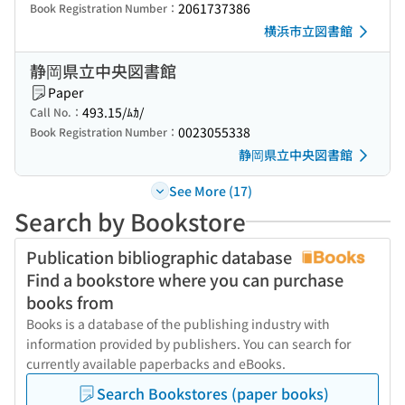
2061737386
Book Registration Number：
横浜市立図書館
静岡県立中央図書館
Paper
493.15/ﾑｶ/
Call No.：
0023055338
Book Registration Number：
静岡県立中央図書館
See More (17)
Search by Bookstore
Publication bibliographic database
Find a bookstore where you can purchase
books from
Books is a database of the publishing industry with
information provided by publishers. You can search for
currently available paperbacks and eBooks.
Search Bookstores (paper books)