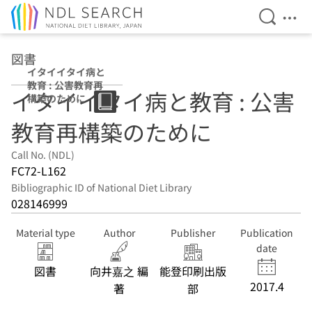
Open Se
Ope
Jump to main content
図書
イタイイタイ病と
教育 : 公害教育再
イタイイタイ病と教育 : 公害
構築のために
教育再構築のために
Call No. (NDL)
FC72-L162
Bibliographic ID of National Diet Library
028146999
Material type
Author
Publisher
Publication
date
図書
向井嘉之 編
能登印刷出版
2017.4
著
部