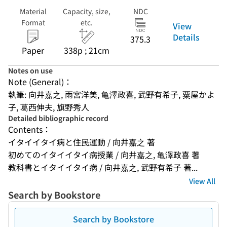
Material
Capacity, size,
NDC
Format
etc.
View
Details
375.3
Paper
338p ; 21cm
Notes on use
Note (General)：
執筆: 向井嘉之, 雨宮洋美, 亀澤政喜, 武野有希子, 粟屋かよ
子, 葛西伸夫, 旗野秀人
Detailed bibliographic record
Contents：
イタイイタイ病と住民運動 / 向井嘉之 著
初めてのイタイイタイ病授業 / 向井嘉之, 亀澤政喜 著
教科書とイタイイタイ病 / 向井嘉之, 武野有希子 著...
View All
Search by Bookstore
Search by Bookstore